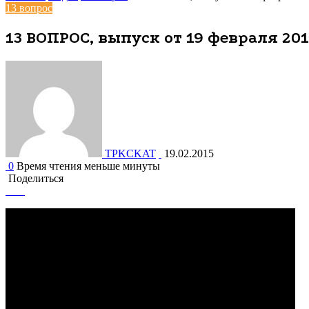
13 вопрос
13 ВОПРОС, выпуск от 19 февраля 201
TPKCKAT
19.02.2015
0
Время чтения меньше минуты
Поделиться
Facebook
Вконтакте
Одноклассники
WhatsApp
Telegram
Viber
Поделиться
Печатать
через
электронную
почту