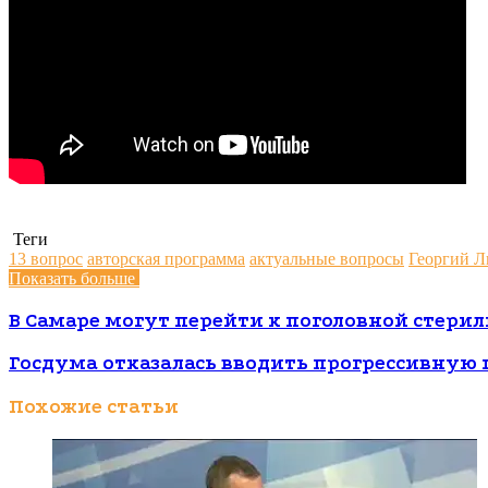
Теги
13 вопрос
авторская программа
актуальные вопросы
Георгий 
Показать больше
В Самаре могут перейти к поголовной стер
Госдума отказалась вводить прогрессивную 
Похожие статьи