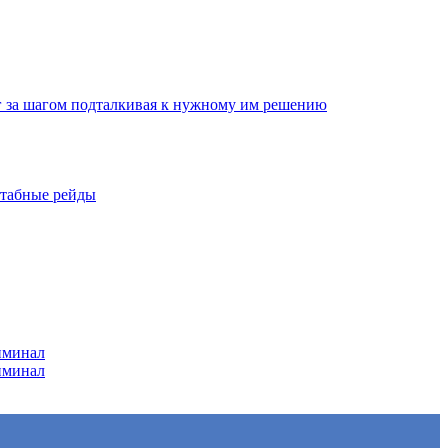
г за шагом подталкивая к нужному им решению
штабные рейды