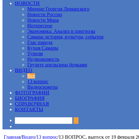
НОВОСТИ
Мнение Георгия Лиманского
Новости России
Новости Мира
Интересное
Экономика. Анализ и прогнозы
Самара: история, культура, события
Глас народа
Кухня Самары
Туризм
Недвижимость
Грузите апельсины бочками
ВИДЕО
Все
13 вопрос
Видеосюжеты
ФОТОГРАФИИ
БИОГРАФИЯ
СПРАВОЧНАЯ
КОНТАКТЫ
Sidebar
Главная
/
Видео
/
13 вопрос
/
13 ВОПРОС, выпуск от 19 февраля 2