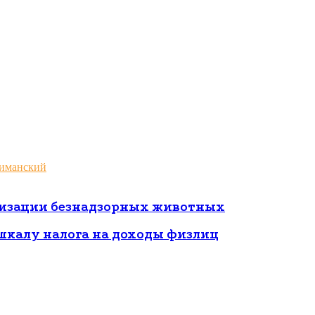
Лиманский
илизации безнадзорных животных
шкалу налога на доходы физлиц