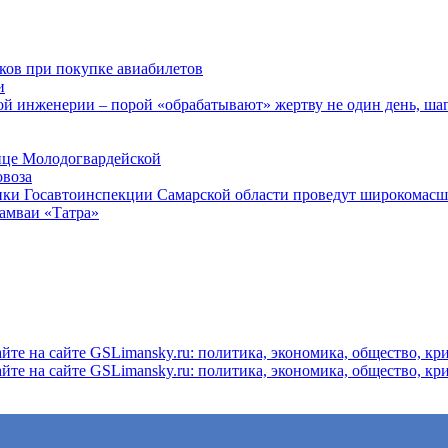
ков при покупке авиабилетов
и
 инженерии – порой «обрабатывают» жертву не один день, ша
ице Молодогвардейской
овоза
ники Госавтоинспекции Самарской области проведут широкомас
рамваи «Татра»