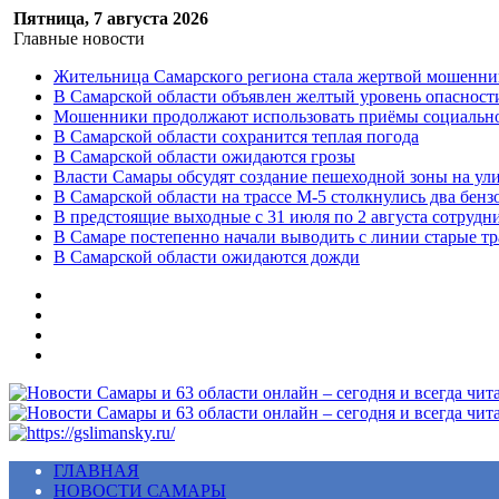
Пятница, 7 августа 2026
Главные новости
Жительница Самарского региона стала жертвой мошенни
В Самарской области объявлен желтый уровень опасност
Мошенники продолжают использовать приёмы социальной
В Самарской области сохранится теплая погода
В Самарской области ожидаются грозы
Власти Самары обсудят создание пешеходной зоны на ул
В Самарской области на трассе М-5 столкнулись два бенз
В предстоящие выходные с 31 июля по 2 августа сотруд
В Самаре постепенно начали выводить с линии старые т
В Самарской области ожидаются дожди
Меню
ГЛАВНАЯ
НОВОСТИ САМАРЫ