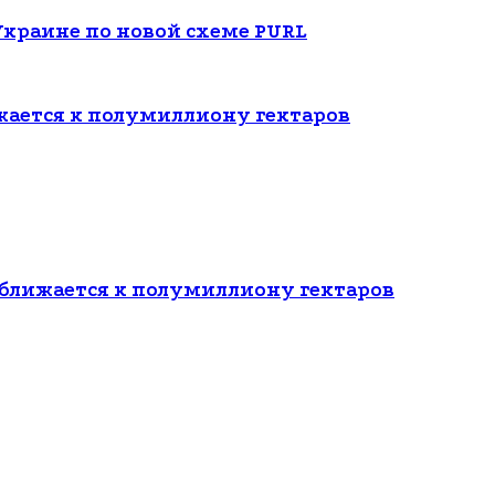
Украине по новой схеме PURL
ается к полумиллиону гектаров
ближается к полумиллиону гектаров