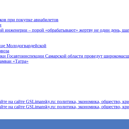
ков при покупке авиабилетов
и
 инженерии – порой «обрабатывают» жертву не один день, ша
ице Молодогвардейской
овоза
ники Госавтоинспекции Самарской области проведут широкомас
рамваи «Татра»