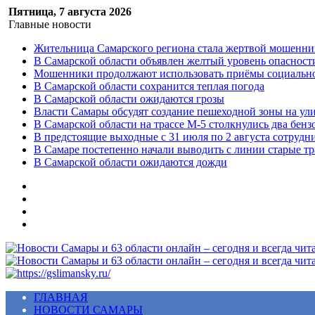
Пятница, 7 августа 2026
Главные новости
Жительница Самарского региона стала жертвой мошенни
В Самарской области объявлен желтый уровень опасност
Мошенники продолжают использовать приёмы социальной
В Самарской области сохранится теплая погода
В Самарской области ожидаются грозы
Власти Самары обсудят создание пешеходной зоны на ул
В Самарской области на трассе М-5 столкнулись два бенз
В предстоящие выходные с 31 июля по 2 августа сотруд
В Самаре постепенно начали выводить с линии старые т
В Самарской области ожидаются дожди
Меню
ГЛАВНАЯ
НОВОСТИ САМАРЫ