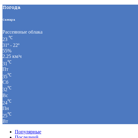
Погода
Самара
Рассеянные облака
℃
23
31º - 22º
55%
2.25 км/ч
℃
31
Пт
℃
35
Сб
℃
32
Вс
℃
24
Пн
℃
25
Вт
Популярные
Последний