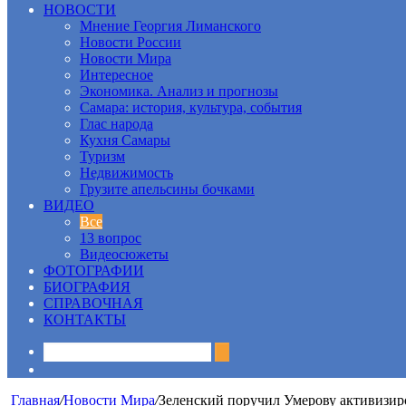
НОВОСТИ
Мнение Георгия Лиманского
Новости России
Новости Мира
Интересное
Экономика. Анализ и прогнозы
Самара: история, культура, события
Глас народа
Кухня Самары
Туризм
Недвижимость
Грузите апельсины бочками
ВИДЕО
Все
13 вопрос
Видеосюжеты
ФОТОГРАФИИ
БИОГРАФИЯ
СПРАВОЧНАЯ
КОНТАКТЫ
Sidebar
Главная
/
Новости Мира
/
Зеленский поручил Умерову активизир