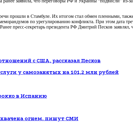
анее заявила, что переговоры РФ и Украины “подвисли” из-за д
тречи прошли в Стамбуле. Их итогом стал обмен пленными, так
морандумов по урегулированию конфликта. При этом дата третье
 Ранее пресс-секретарь президента РФ Дмитрий Песков заявлял, 
тношений с США, рассказал Песков
слуги у самозанятых на 101,2 млн рублей
рокко в Испанию
 охвачена огнем, пишут СМИ