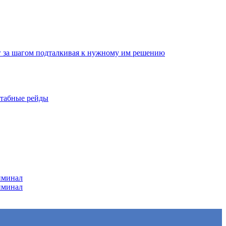
г за шагом подталкивая к нужному им решению
штабные рейды