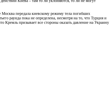
ействий Киева – там то ли уклоняются, то ли не могут
же Москва передала киевскому режиму тела погибших
го раунда пока не определена, несмотря на то, что Турция и
что Кремль призывает все стороны оказать давление на Украину