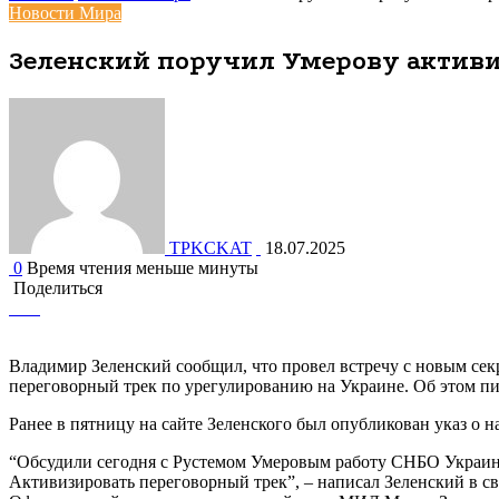
Новости Мира
Зеленский поручил Умерову активи
TPKCKAT
18.07.2025
0
Время чтения меньше минуты
Поделиться
Facebook
Вконтакте
Одноклассники
WhatsApp
Telegram
Viber
Поделиться
Печатать
через
электронную
Владимир Зеленский сообщил, что провел встречу с новым сек
почту
переговорный трек по урегулированию на Украине. Об этом п
Ранее в пятницу на сайте Зеленского был опубликован указ о
“Обсудили сегодня с Рустемом Умеровым работу СНБО Украины
Активизировать переговорный трек”, – написал Зеленский в св