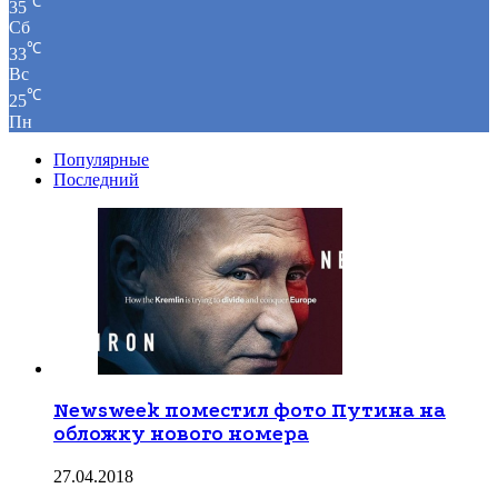
℃
35
Сб
℃
33
Вс
℃
25
Пн
Популярные
Последний
Newsweek поместил фото Путина на
обложку нового номера
27.04.2018