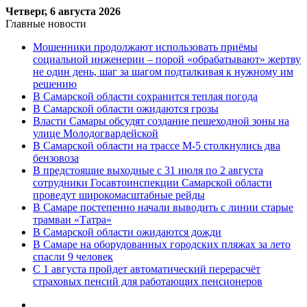
Четверг, 6 августа 2026
Главные новости
Мошенники продолжают использовать приёмы
социальной инженерии – порой «обрабатывают» жертву
не один день, шаг за шагом подталкивая к нужному им
решению
В Самарской области сохранится теплая погода
В Самарской области ожидаются грозы
Власти Самары обсудят создание пешеходной зоны на
улице Молодогвардейской
В Самарской области на трассе М-5 столкнулись два
бензовоза
В предстоящие выходные с 31 июля по 2 августа
сотрудники Госавтоинспекции Самарской области
проведут широкомасштабные рейды
В Самаре постепенно начали выводить с линии старые
трамваи «Татра»
В Самарской области ожидаются дожди
В Самаре на оборудованных городских пляжах за лето
спасли 9 человек
С 1 августа пройдет автоматический перерасчёт
страховых пенсий для работающих пенсионеров