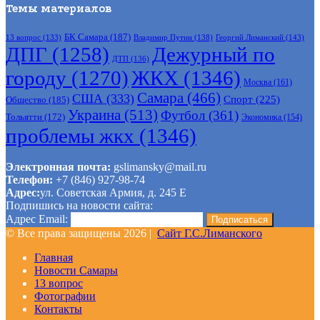
Темы материалов
БК Самара
(187)
Владимир Путин
(138)
Георгий Лиманский
(143)
13 вопрос
(133)
ДПГ
(1258)
Дежурный по
ДТП
(136)
городу
(1270)
ЖКХ
(1346)
Москва
(161)
Самара
(466)
США
(333)
Спорт
(225)
Общество
(185)
Украина
(513)
Футбол
(361)
Тольятти
(172)
Экономика
(154)
проблемы жкх
(1346)
Электронная почта:
gslimansky@mail.ru
Телефон:
+7 (846) 927-98-74
Адрес:
ул. Советская Армия, д. 245 Е
Подпишись на новости сайта:
Адрес Email:
© Все права защищены 2026 |
Сайт Г.С.Лиманского
Главная
Новости Самары
13 вопрос
Фотографии
Контакты