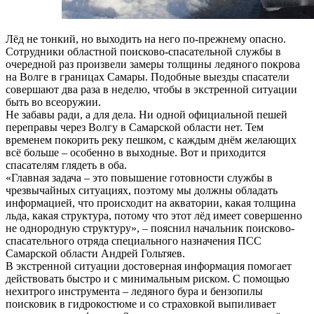
Лёд не тонкий, но выходить на него по-прежнему опасно.
Сотрудники областной поисково-спасательной службы в
очередной раз произвели замеры толщины ледяного покрова
на Волге в границах Самары. Подобные выезды спасатели
совершают два раза в неделю, чтобы в экстренной ситуации
быть во всеоружии.
Не забавы ради, а для дела. Ни одной официальной пешей
переправы через Волгу в Самарской области нет. Тем
временем покорить реку пешком, с каждым днём желающих
всё больше – особенно в выходные. Вот и приходится
спасателям глядеть в оба.
«Главная задача – это повышение готовности службы в
чрезвычайных ситуациях, поэтому мы должны обладать
информацией, что происходит на акватории, какая толщина
льда, какая структура, потому что этот лёд имеет совершенно
не однородную структуру», – пояснил начальник поисково-
спасательного отряда специального назначения ПСС
Самарской области Андрей Гольтяев.
В экстренной ситуации достоверная информация помогает
действовать быстро и с минимальным риском. С помощью
нехитрого инструмента – ледяного бура и бензопилы
поисковик в гидрокостюме и со страховкой выпиливает