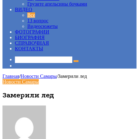
Грузите апельсины бочками
ВИДЕО
Все
13 вопрос
Видеосюжеты
ФОТОГРАФИИ
БИОГРАФИЯ
СПРАВОЧНАЯ
КОНТАКТЫ
Sidebar
Главная
/
Новости Самары
/
Замерили лед
Новости Самары
Замерили лед