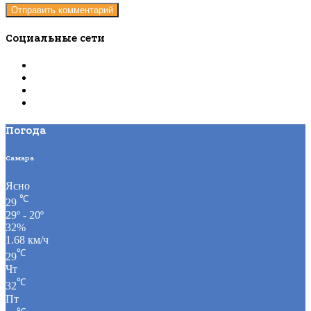
Социальные сети
Погода
Самара
Ясно
℃
29
29º - 20º
32%
1.68 км/ч
℃
29
Чт
℃
32
Пт