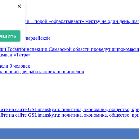
×
 инженерии – порой «обрабатывают» жертву не один день, ша
решить
ице Молодогвардейской
овоза
ники Госавтоинспекции Самарской области проведут широкомас
рамваи «Татра»
асли 9 человек
ых пенсий для работающих пенсионеров