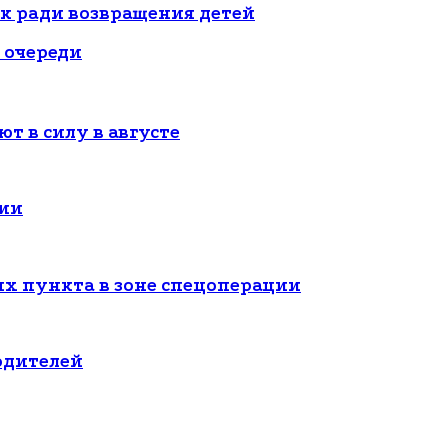
ек ради возвращения детей
 очереди
т в силу в августе
сии
ых пункта в зоне спецоперации
одителей