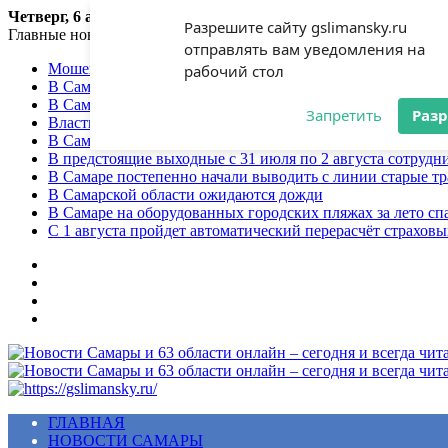
Четверг, 6 августа 2026
Разрешите сайту gslimansky.ru
Главные новости
отправлять вам уведомления на
Мошенники продолжают использовать приёмы социальной
рабочий стол
В Самарской области сохранится теплая погода
В Самарской области ожидаются грозы
Запретить
Раз
Власти Самары обсудят создание пешеходной зоны на ул
В Самарской области на трассе М-5 столкнулись два бенз
В предстоящие выходные с 31 июля по 2 августа сотруд
В Самаре постепенно начали выводить с линии старые т
В Самарской области ожидаются дожди
В Самаре на оборудованных городских пляжах за лето сп
С 1 августа пройдет автоматический перерасчёт страхов
Меню
ГЛАВНАЯ
НОВОСТИ САМАРЫ