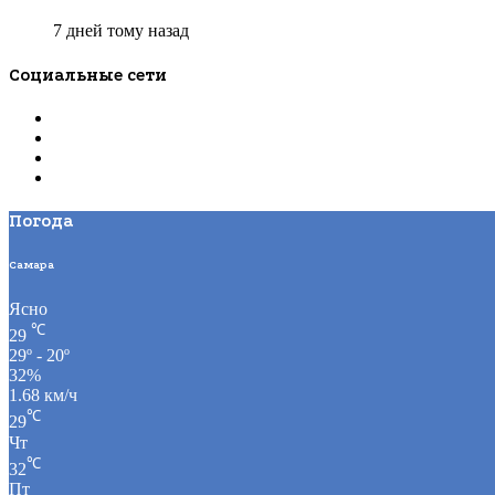
7 дней тому назад
Социальные сети
Погода
Самара
Ясно
℃
29
29º - 20º
32%
1.68 км/ч
℃
29
Чт
℃
32
Пт