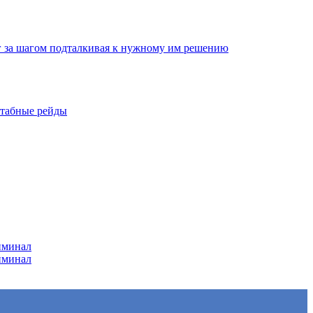
г за шагом подталкивая к нужному им решению
штабные рейды