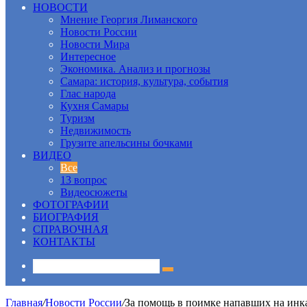
НОВОСТИ
Мнение Георгия Лиманского
Новости России
Новости Мира
Интересное
Экономика. Анализ и прогнозы
Самара: история, культура, события
Глас народа
Кухня Самары
Туризм
Недвижимость
Грузите апельсины бочками
ВИДЕО
Все
13 вопрос
Видеосюжеты
ФОТОГРАФИИ
БИОГРАФИЯ
СПРАВОЧНАЯ
КОНТАКТЫ
Sidebar
Главная
/
Новости России
/
За помощь в поимке напавших на инк