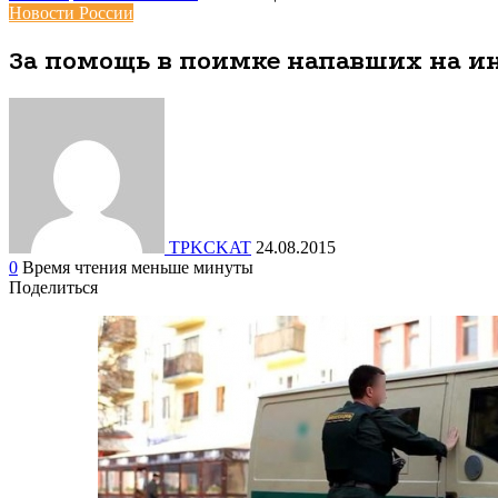
Новости России
За помощь в поимке напавших на ин
TPKCKAT
24.08.2015
0
Время чтения меньше минуты
Поделиться
Facebook
Вконтакте
Одноклассники
WhatsApp
Telegram
Viber
Поделиться
Печатать
через
электронную
почту