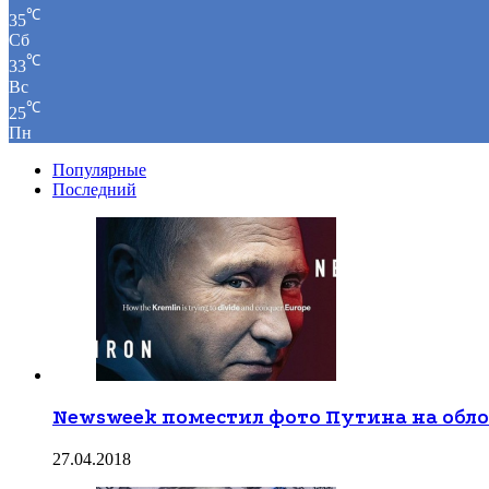
℃
35
Сб
℃
33
Вс
℃
25
Пн
Популярные
Последний
Newsweek поместил фото Путина на обл
27.04.2018