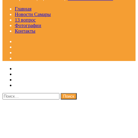
Главная
Новости Самары
13 вопрос
Фотографии
Контакты
Facebook
Google+
Одноклассники
WhatsApp
Telegram
Viber
Кнопка
Закрыть
«Наверх»
Найти: