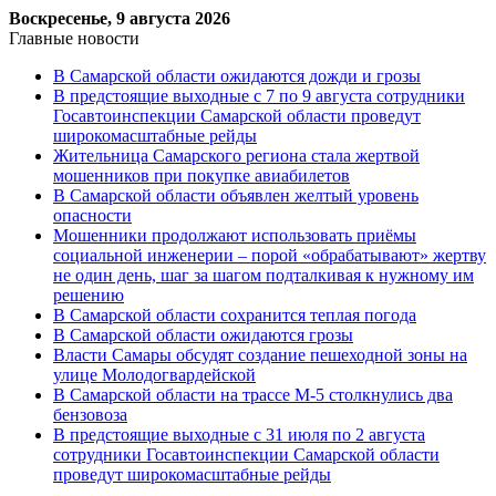
Воскресенье, 9 августа 2026
Главные новости
В Самарской области ожидаются дожди и грозы
В предстоящие выходные с 7 по 9 августа сотрудники
Госавтоинспекции Самарской области проведут
широкомасштабные рейды
Жительница Самарского региона стала жертвой
мошенников при покупке авиабилетов
В Самарской области объявлен желтый уровень
опасности
Мошенники продолжают использовать приёмы
социальной инженерии – порой «обрабатывают» жертву
не один день, шаг за шагом подталкивая к нужному им
решению
В Самарской области сохранится теплая погода
В Самарской области ожидаются грозы
Власти Самары обсудят создание пешеходной зоны на
улице Молодогвардейской
В Самарской области на трассе М-5 столкнулись два
бензовоза
В предстоящие выходные с 31 июля по 2 августа
сотрудники Госавтоинспекции Самарской области
проведут широкомасштабные рейды