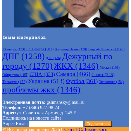
Темы материалов
БК Самара
(187)
Владимир Путин
(138)
Георгий Лиманский
(143)
13 вопрос
(133)
ДПГ
(1258)
Дежурный по
ДТП
(136)
городу
(1270)
ЖКХ
(1346)
Москва
(161)
Самара
(466)
США
(333)
Спорт
(225)
Общество
(185)
Украина
(513)
Футбол
(361)
Тольятти
(172)
Экономика
(154)
проблемы жкх
(1346)
Электронная почта:
gslimansky@mail.ru
Телефон:
+7 (846) 927-98-74
Адрес:
ул. Советская Армия, д. 245 Е
Подпишись на новости сайта:
Адрес Email:
© Все права защищены 2026 |
Сайт Г.С.Лиманского