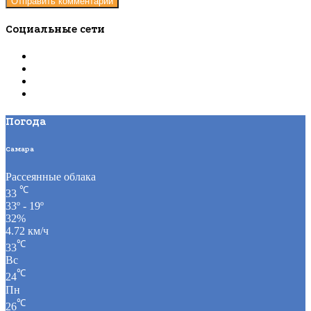
Социальные сети
Погода
Самара
Рассеянные облака
℃
33
33º - 19º
32%
4.72 км/ч
℃
33
Вс
℃
24
Пн
℃
26