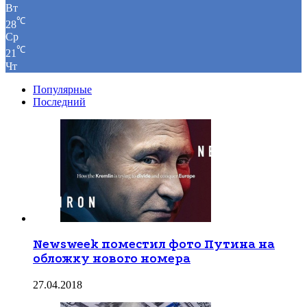
Вт
℃
28
Ср
℃
21
Чт
Популярные
Последний
Newsweek поместил фото Путина на
обложку нового номера
27.04.2018