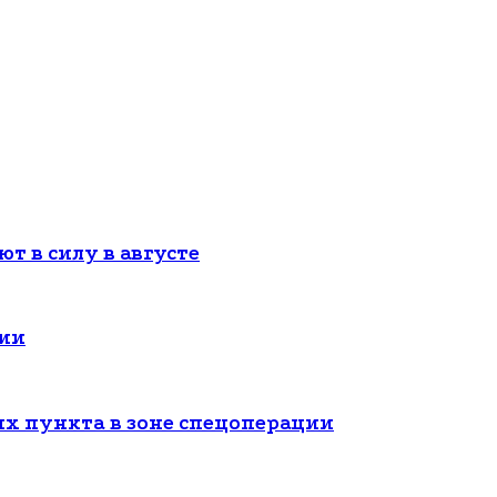
т в силу в августе
сии
ых пункта в зоне спецоперации