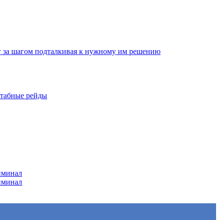
г за шагом подталкивая к нужному им решению
штабные рейды