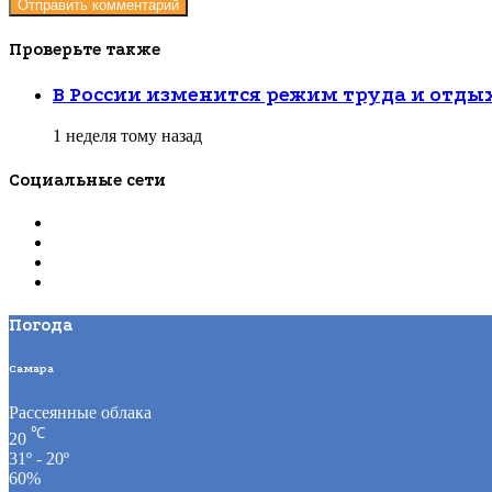
Проверьте также
Закрыть
В России изменится режим труда и отды
1 неделя тому назад
Социальные сети
Погода
Самара
Рассеянные облака
℃
20
31º - 20º
60%