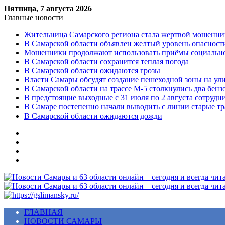
Пятница, 7 августа 2026
Главные новости
Жительница Самарского региона стала жертвой мошенни
В Самарской области объявлен желтый уровень опасност
Мошенники продолжают использовать приёмы социальной
В Самарской области сохранится теплая погода
В Самарской области ожидаются грозы
Власти Самары обсудят создание пешеходной зоны на ул
В Самарской области на трассе М-5 столкнулись два бенз
В предстоящие выходные с 31 июля по 2 августа сотруд
В Самаре постепенно начали выводить с линии старые т
В Самарской области ожидаются дожди
Меню
ГЛАВНАЯ
НОВОСТИ САМАРЫ