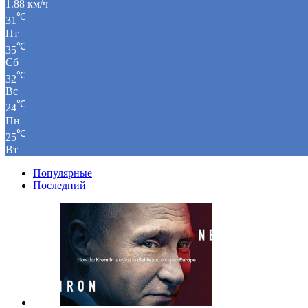
1.88 км/ч
℃
31
Пт
℃
35
Сб
℃
32
Вс
℃
24
Пн
℃
25
Вт
Популярные
Последний