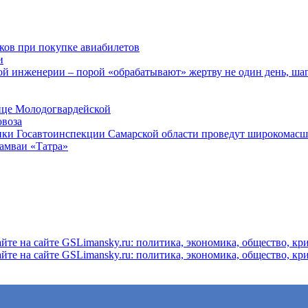
ков при покупке авиабилетов
и
 инженерии – порой «обрабатывают» жертву не один день, ша
ице Молодогвардейской
овоза
ники Госавтоинспекции Самарской области проведут широкомас
рамваи «Татра»