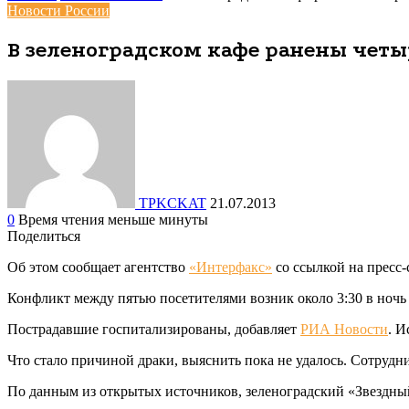
Новости России
В зеленоградском кафе ранены четы
TPKCKAT
21.07.2013
0
Время чтения меньше минуты
Поделиться
Facebook
Вконтакте
Одноклассники
WhatsApp
Telegram
Viber
Поделиться
Печатать
Об этом сообщает агентство
«Интерфакс»
со ссылкой на пресс
через
электронную
Конфликт между пятью посетителями возник около 3:30 в ночь н
почту
Пострадавшие госпитализированы, добавляет
РИА Новости
. И
Что стало причиной драки, выяснить пока не удалось. Сотруд
По данным из открытых источников, зеленоградский «Звездный 