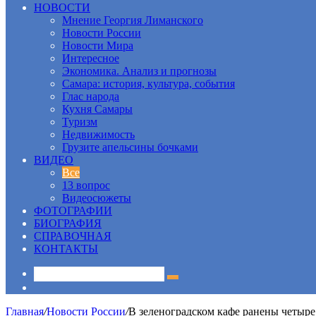
НОВОСТИ
Мнение Георгия Лиманского
Новости России
Новости Мира
Интересное
Экономика. Анализ и прогнозы
Самара: история, культура, события
Глас народа
Кухня Самары
Туризм
Недвижимость
Грузите апельсины бочками
ВИДЕО
Все
13 вопрос
Видеосюжеты
ФОТОГРАФИИ
БИОГРАФИЯ
СПРАВОЧНАЯ
КОНТАКТЫ
Sidebar
Главная
/
Новости России
/
В зеленоградском кафе ранены четыре