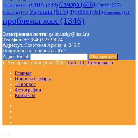
Самара
(466)
США
(333)
Спорт
(225)
Общество
(185)
Украина
(513)
Футбол
(361)
Тольятти
(172)
Экономика
(154)
проблемы жкх
(1346)
Электронная почта:
gslimansky@mail.ru
Телефон:
+7 (846) 927-98-74
Адрес:
ул. Советская Армия, д. 245 Е
Подпишись на новости сайта:
Адрес Email:
© Все права защищены 2026 |
Сайт Г.С.Лиманского
Главная
Новости Самары
13 вопрос
Фотографии
Контакты
Facebook
Google+
Одноклассники
WhatsApp
Telegram
Viber