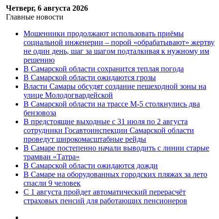
Четверг, 6 августа 2026
Главные новости
Мошенники продолжают использовать приёмы
социальной инженерии – порой «обрабатывают» жертву
не один день, шаг за шагом подталкивая к нужному им
решению
В Самарской области сохранится теплая погода
В Самарской области ожидаются грозы
Власти Самары обсудят создание пешеходной зоны на
улице Молодогвардейской
В Самарской области на трассе М-5 столкнулись два
бензовоза
В предстоящие выходные с 31 июля по 2 августа
сотрудники Госавтоинспекции Самарской области
проведут широкомасштабные рейды
В Самаре постепенно начали выводить с линии старые
трамваи «Татра»
В Самарской области ожидаются дожди
В Самаре на оборудованных городских пляжах за лето
спасли 9 человек
С 1 августа пройдет автоматический перерасчёт
страховых пенсий для работающих пенсионеров