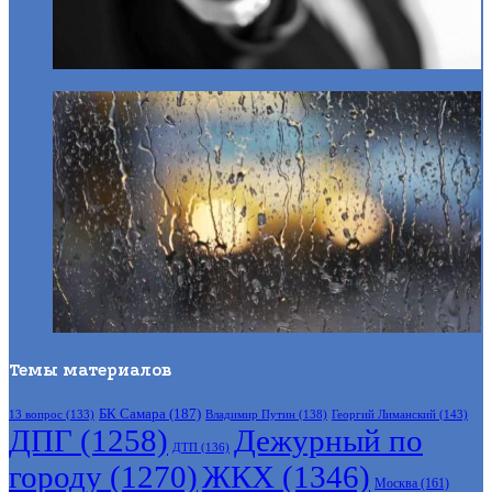
Темы материалов
БК Самара
(187)
Владимир Путин
(138)
Георгий Лиманский
(143)
13 вопрос
(133)
ДПГ
(1258)
Дежурный по
ДТП
(136)
городу
(1270)
ЖКХ
(1346)
Москва
(161)