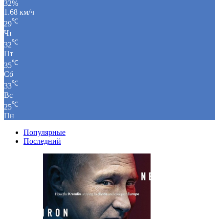
32%
1.68 км/ч
℃
29
Чт
℃
32
Пт
℃
35
Сб
℃
33
Вс
℃
25
Пн
Популярные
Последний