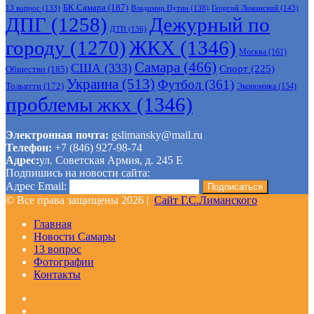
БК Самара
(187)
Владимир Путин
(138)
Георгий Лиманский
(143)
13 вопрос
(133)
ДПГ
(1258)
Дежурный по
ДТП
(136)
городу
(1270)
ЖКХ
(1346)
Москва
(161)
Самара
(466)
США
(333)
Спорт
(225)
Общество
(185)
Украина
(513)
Футбол
(361)
Тольятти
(172)
Экономика
(154)
проблемы жкх
(1346)
Электронная почта:
gslimansky@mail.ru
Телефон:
+7 (846) 927-98-74
Адрес:
ул. Советская Армия, д. 245 Е
Подпишись на новости сайта:
Адрес Email:
© Все права защищены 2026 |
Сайт Г.С.Лиманского
Главная
Новости Самары
13 вопрос
Фотографии
Контакты