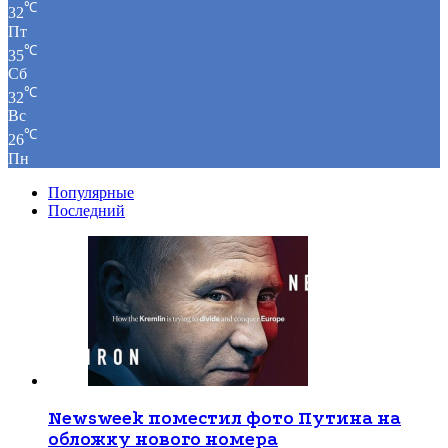
℃
32
Пт
℃
35
Сб
℃
32
Вс
℃
26
Пн
Популярные
Последний
Newsweek поместил фото Путина на
обложку нового номера