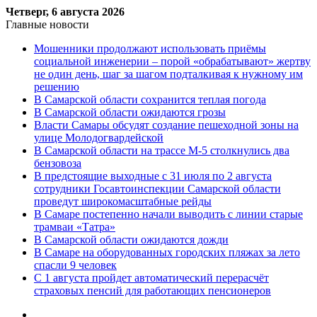
Четверг, 6 августа 2026
Главные новости
Мошенники продолжают использовать приёмы
социальной инженерии – порой «обрабатывают» жертву
не один день, шаг за шагом подталкивая к нужному им
решению
В Самарской области сохранится теплая погода
В Самарской области ожидаются грозы
Власти Самары обсудят создание пешеходной зоны на
улице Молодогвардейской
В Самарской области на трассе М-5 столкнулись два
бензовоза
В предстоящие выходные с 31 июля по 2 августа
сотрудники Госавтоинспекции Самарской области
проведут широкомасштабные рейды
В Самаре постепенно начали выводить с линии старые
трамваи «Татра»
В Самарской области ожидаются дожди
В Самаре на оборудованных городских пляжах за лето
спасли 9 человек
С 1 августа пройдет автоматический перерасчёт
страховых пенсий для работающих пенсионеров