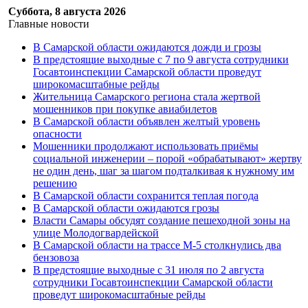
Суббота, 8 августа 2026
Главные новости
В Самарской области ожидаются дожди и грозы
В предстоящие выходные с 7 по 9 августа сотрудники
Госавтоинспекции Самарской области проведут
широкомасштабные рейды
Жительница Самарского региона стала жертвой
мошенников при покупке авиабилетов
В Самарской области объявлен желтый уровень
опасности
Мошенники продолжают использовать приёмы
социальной инженерии – порой «обрабатывают» жертву
не один день, шаг за шагом подталкивая к нужному им
решению
В Самарской области сохранится теплая погода
В Самарской области ожидаются грозы
Власти Самары обсудят создание пешеходной зоны на
улице Молодогвардейской
В Самарской области на трассе М-5 столкнулись два
бензовоза
В предстоящие выходные с 31 июля по 2 августа
сотрудники Госавтоинспекции Самарской области
проведут широкомасштабные рейды