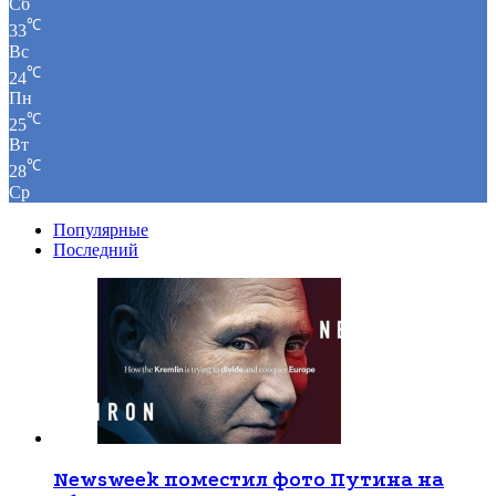
Сб
℃
33
Вс
℃
24
Пн
℃
25
Вт
℃
28
Ср
Популярные
Последний
Newsweek поместил фото Путина на