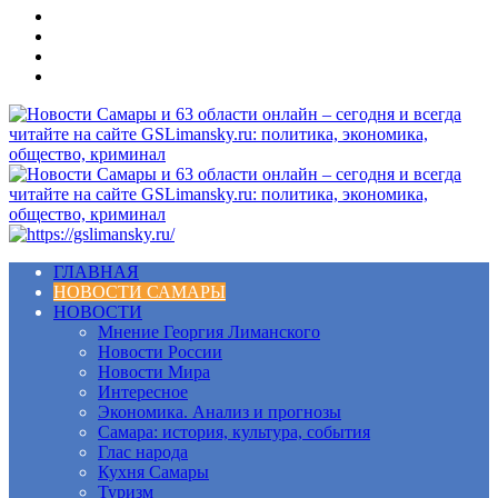
Меню
ГЛАВНАЯ
НОВОСТИ САМАРЫ
НОВОСТИ
Мнение Георгия Лиманского
Новости России
Новости Мира
Интересное
Экономика. Анализ и прогнозы
Самара: история, культура, события
Глас народа
Кухня Самары
Туризм