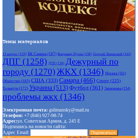
Темы материалов
БК Самара
(187)
Владимир Путин
(138)
Георгий Лиманский
(143)
13 вопрос
(133)
ДПГ
(1258)
Дежурный по
ДТП
(136)
городу
(1270)
ЖКХ
(1346)
Москва
(161)
Самара
(466)
США
(333)
Спорт
(225)
Общество
(185)
Украина
(513)
Футбол
(361)
Тольятти
(172)
Экономика
(154)
проблемы жкх
(1346)
Электронная почта:
gslimansky@mail.ru
Телефон:
+7 (846) 927-98-74
Адрес:
ул. Советская Армия, д. 245 Е
Подпишись на новости сайта:
Адрес Email: