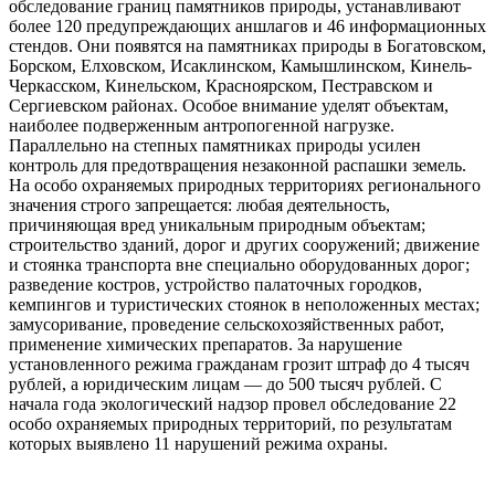
обследование границ памятников природы, устанавливают
более 120 предупреждающих аншлагов и 46 информационных
стендов. Они появятся на памятниках природы в Богатовском,
Борском, Елховском, Исаклинском, Камышлинском, Кинель-
Черкасском, Кинельском, Красноярском, Пестравском и
Сергиевском районах. Особое внимание уделят объектам,
наиболее подверженным антропогенной нагрузке.
Параллельно на степных памятниках природы усилен
контроль для предотвращения незаконной распашки земель.
На особо охраняемых природных территориях регионального
значения строго запрещается: любая деятельность,
причиняющая вред уникальным природным объектам;
строительство зданий, дорог и других сооружений; движение
и стоянка транспорта вне специально оборудованных дорог;
разведение костров, устройство палаточных городков,
кемпингов и туристических стоянок в неположенных местах;
замусоривание, проведение сельскохозяйственных работ,
применение химических препаратов. За нарушение
установленного режима гражданам грозит штраф до 4 тысяч
рублей, а юридическим лицам — до 500 тысяч рублей. С
начала года экологический надзор провел обследование 22
особо охраняемых природных территорий, по результатам
которых выявлено 11 нарушений режима охраны.