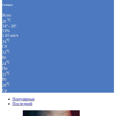
Самара
Ясно
℃
20
34º - 20º
53%
1.65 км/ч
℃
34
Сб
℃
33
Вс
℃
24
Пн
℃
25
Вт
℃
28
Ср
Популярные
Последний