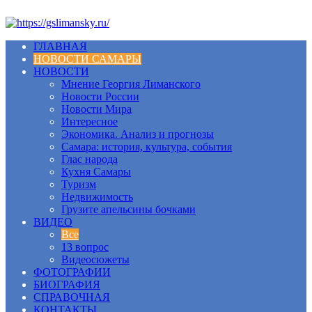
ГЛАВНАЯ
НОВОСТИ САМАРЫ
НОВОСТИ
Мнение Георгия Лиманского
Новости России
Новости Мира
Интересное
Экономика. Анализ и прогнозы
Самара: история, культура, события
Глас народа
Кухня Самары
Туризм
Недвижимость
Грузите апельсины бочками
ВИДЕО
Все
13 вопрос
Видеосюжеты
ФОТОГРАФИИ
БИОГРАФИЯ
СПРАВОЧНАЯ
КОНТАКТЫ