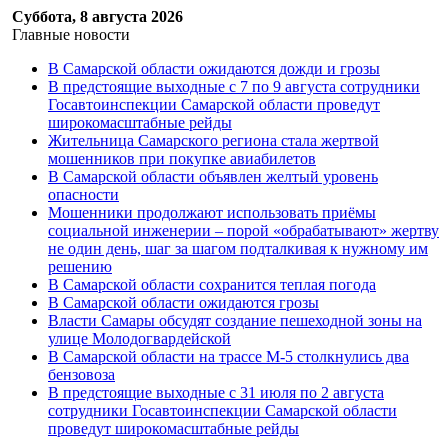
Суббота, 8 августа 2026
Главные новости
В Самарской области ожидаются дожди и грозы
В предстоящие выходные с 7 по 9 августа сотрудники
Госавтоинспекции Самарской области проведут
широкомасштабные рейды
Жительница Самарского региона стала жертвой
мошенников при покупке авиабилетов
В Самарской области объявлен желтый уровень
опасности
Мошенники продолжают использовать приёмы
социальной инженерии – порой «обрабатывают» жертву
не один день, шаг за шагом подталкивая к нужному им
решению
В Самарской области сохранится теплая погода
В Самарской области ожидаются грозы
Власти Самары обсудят создание пешеходной зоны на
улице Молодогвардейской
В Самарской области на трассе М-5 столкнулись два
бензовоза
В предстоящие выходные с 31 июля по 2 августа
сотрудники Госавтоинспекции Самарской области
проведут широкомасштабные рейды