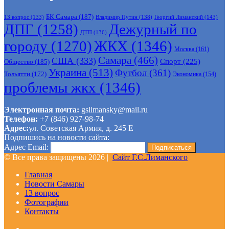
БК Самара
(187)
Владимир Путин
(138)
Георгий Лиманский
(143)
13 вопрос
(133)
ДПГ
(1258)
Дежурный по
ДТП
(136)
городу
(1270)
ЖКХ
(1346)
Москва
(161)
Самара
(466)
США
(333)
Спорт
(225)
Общество
(185)
Украина
(513)
Футбол
(361)
Тольятти
(172)
Экономика
(154)
проблемы жкх
(1346)
Электронная почта:
gslimansky@mail.ru
Телефон:
+7 (846) 927-98-74
Адрес:
ул. Советская Армия, д. 245 Е
Подпишись на новости сайта:
Адрес Email:
© Все права защищены 2026 |
Сайт Г.С.Лиманского
Главная
Новости Самары
13 вопрос
Фотографии
Контакты