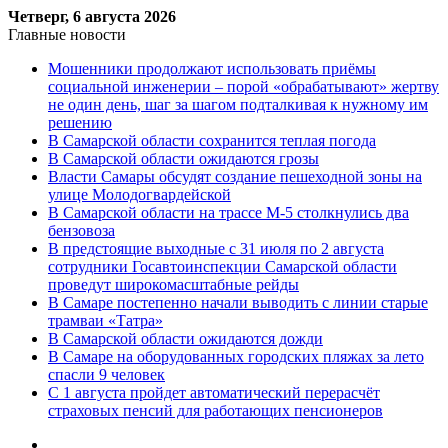
Четверг, 6 августа 2026
Главные новости
Мошенники продолжают использовать приёмы
социальной инженерии – порой «обрабатывают» жертву
не один день, шаг за шагом подталкивая к нужному им
решению
В Самарской области сохранится теплая погода
В Самарской области ожидаются грозы
Власти Самары обсудят создание пешеходной зоны на
улице Молодогвардейской
В Самарской области на трассе М-5 столкнулись два
бензовоза
В предстоящие выходные с 31 июля по 2 августа
сотрудники Госавтоинспекции Самарской области
проведут широкомасштабные рейды
В Самаре постепенно начали выводить с линии старые
трамваи «Татра»
В Самарской области ожидаются дожди
В Самаре на оборудованных городских пляжах за лето
спасли 9 человек
С 1 августа пройдет автоматический перерасчёт
страховых пенсий для работающих пенсионеров