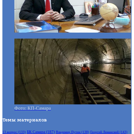
Фото: КП-Самара
Темы материалов
БК Самара
(187)
Владимир Путин
(138)
Георгий Лиманский
(143)
13 вопрос
(133)