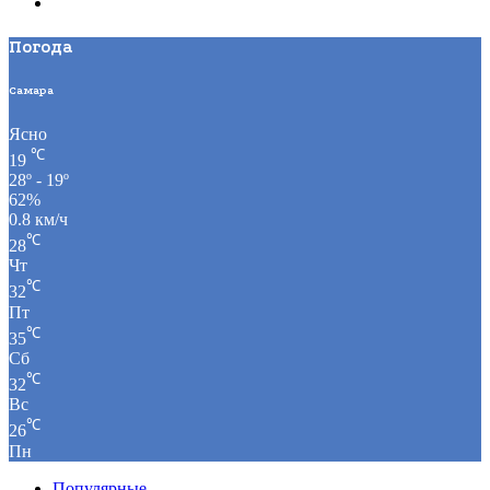
Погода
Самара
Ясно
℃
19
28º - 19º
62%
0.8 км/ч
℃
28
Чт
℃
32
Пт
℃
35
Сб
℃
32
Вс
℃
26
Пн
Популярные