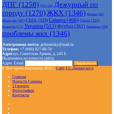
ДПГ
(1258)
Дежурный по
ДТП
(136)
городу
(1270)
ЖКХ
(1346)
Москва
(161)
Самара
(466)
США
(333)
Спорт
(225)
Общество
(185)
Украина
(513)
Футбол
(361)
Тольятти
(172)
Экономика
(154)
проблемы жкх
(1346)
Электронная почта:
gslimansky@mail.ru
Телефон:
+7 (846) 927-98-74
Адрес:
ул. Советская Армия, д. 245 Е
Подпишись на новости сайта:
Адрес Email:
© Все права защищены 2026 |
Сайт Г.С.Лиманского
Главная
Новости Самары
13 вопрос
Фотографии
Контакты