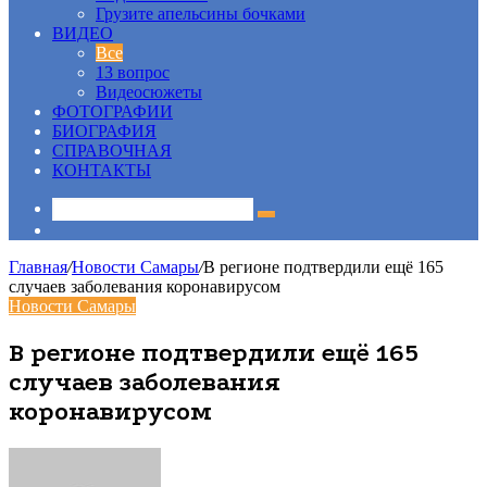
Грузите апельсины бочками
ВИДЕО
Все
13 вопрос
Видеосюжеты
ФОТОГРАФИИ
БИОГРАФИЯ
СПРАВОЧНАЯ
КОНТАКТЫ
Sidebar
Главная
/
Новости Самары
/
В регионе подтвердили ещё 165
случаев заболевания коронавирусом
Новости Самары
В регионе подтвердили ещё 165
случаев заболевания
коронавирусом