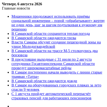
Четверг, 6 августа 2026
Главные новости
Мошенники продолжают использовать приёмы
социальной инженерии – порой «обрабатывают» жертву
не один день, шаг за шагом подталкивая к нужному им
решению
В Самарской области сохранится теплая погода
В Самарской области ожидаются грозы
Власти Самары обсудят создание пешеходной зоны на
улице Молодогвардейской
В Самарской области на трассе М-5 столкнулись два
бензовоза
В предстоящие выходные с 31 июля по 2 августа
сотрудники Госавтоинспекции Самарской области
проведут широкомасштабные рейды
В Самаре постепенно начали выводить с линии старые
трамваи «Татра»
В Самарской области ожидаются дожди
В Самаре на оборудованных городских пляжах за лето
спасли 9 человек
С 1 августа пройдет автоматический перерасчёт
страховых пенсий для работающих пенсионеров