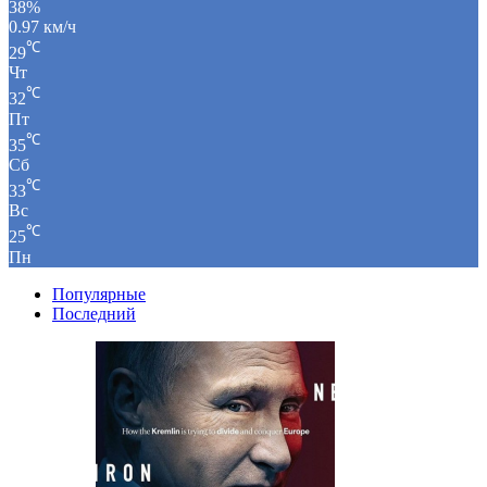
38%
0.97 км/ч
℃
29
Чт
℃
32
Пт
℃
35
Сб
℃
33
Вс
℃
25
Пн
Популярные
Последний