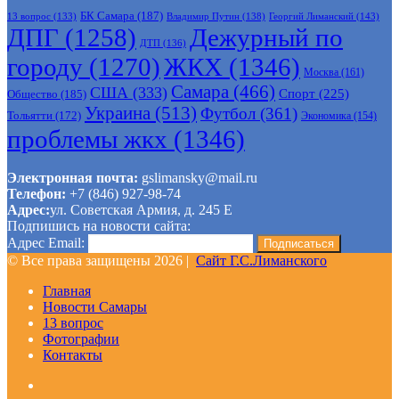
БК Самара
(187)
Владимир Путин
(138)
Георгий Лиманский
(143)
13 вопрос
(133)
ДПГ
(1258)
Дежурный по
ДТП
(136)
городу
(1270)
ЖКХ
(1346)
Москва
(161)
Самара
(466)
США
(333)
Спорт
(225)
Общество
(185)
Украина
(513)
Футбол
(361)
Тольятти
(172)
Экономика
(154)
проблемы жкх
(1346)
Электронная почта:
gslimansky@mail.ru
Телефон:
+7 (846) 927-98-74
Адрес:
ул. Советская Армия, д. 245 Е
Подпишись на новости сайта:
Адрес Email:
© Все права защищены 2026 |
Сайт Г.С.Лиманского
Главная
Новости Самары
13 вопрос
Фотографии
Контакты