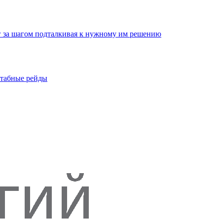
г за шагом подталкивая к нужному им решению
штабные рейды