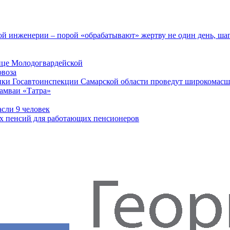
 инженерии – порой «обрабатывают» жертву не один день, ша
ице Молодогвардейской
овоза
ники Госавтоинспекции Самарской области проведут широкомас
рамваи «Татра»
асли 9 человек
ых пенсий для работающих пенсионеров