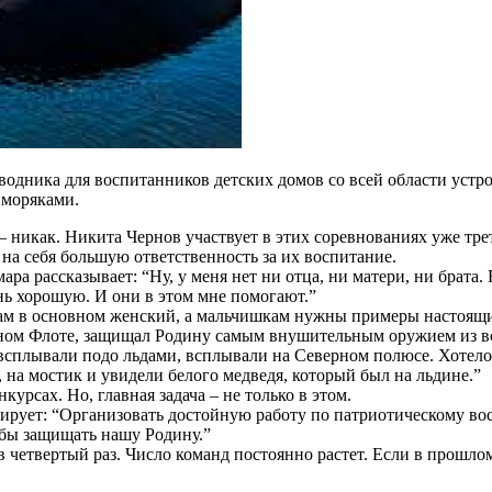
одника для воспитанников детских домов со всей области устро
 моряками.
– никак. Никита Чернов участвует в этих соревнованиях уже тр
 на себя большую ответственность за их воспитание.
 рассказывает: “Ну, у меня нет ни отца, ни матери, ни брата. Во
знь хорошую. И они в этом мне помогают.”
там в основном женский, а мальчишкам нужны примеры настоящи
ном Флоте, защищал Родину самым внушительным оружием из вс
сплывали подо льдами, всплывали на Северном полюсе. Хотелось
на мостик и увидели белого медведя, который был на льдине.”
курсах. Но, главная задача – не только в этом.
рует: “Организовать достойную работу по патриотическому вос
 бы защищать нашу Родину.”
четвертый раз. Число команд постоянно растет. Если в прошлом г