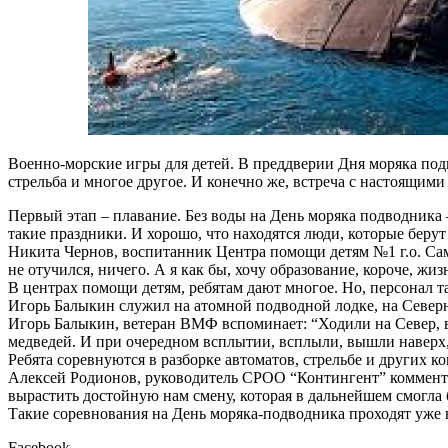
Военно-морские игры для детей. В преддверии Дня моряка подв
стрельба и многое другое. И конечно же, встреча с настоящими
Первый этап – плавание. Без воды на День моряка подводника 
такие праздники. И хорошо, что находятся люди, которые берут
Никита Чернов, воспитанник Центра помощи детям №1 г.о. Самара
не отучился, ничего. А я как бы, хочу образование, короче, жи
В центрах помощи детям, ребятам дают многое. Но, персонал 
Игорь Балыкин служил на атомной подводной лодке, на Север
Игорь Балыкин, ветеран ВМФ вспоминает: “Ходили на Север, в
медведей. И при очередном всплытии, всплыли, вышли наверх, 
Ребята соревнуются в разборке автоматов, стрельбе и других кон
Алексей Родионов, руководитель СРОО “Контингент” комменти
вырастить достойную нам смену, которая в дальнейшем смогла
Такие соревнования на День моряка-подводника проходят уже в 
Facebook