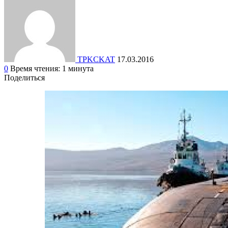
TPKCKAT
17.03.2016
0
Время чтения: 1 минута
Поделиться
Facebook
Вконтакте
Одноклассники
WhatsApp
Telegram
Viber
Поделиться
Печатать
через
электронную
почту