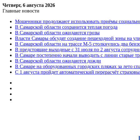
Четверг, 6 августа 2026
Главные новости
Мошенники продолжают использовать приёмы социальной
В Самарской области сохранится теплая погода
В Самарской области ожидаются грозы
Власти Самары обсудят создание пешеходной зоны на ул
В Самарской области на трассе М-5 столкнулись два бенз
В предстоящие выходные с 31 июля по 2 августа сотруд
В Самаре постепенно начали выводить с линии старые т
В Самарской области ожидаются дожди
В Самаре на оборудованных городских пляжах за лето сп
С 1 августа пройдет автоматический перерасчёт страхов
Меню