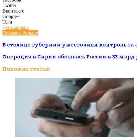
Twitter
Вконтакте
Google+
Теги
День моряка
Показать больше
В столице губернии ужесточили контроль за
Операция в Сирии обошлась России в 33 млрд
Похожие статьи