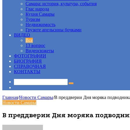
Самара: история, культура, события
Глас народа
Кухня Самары
Туризм
Недвижимость
Грузите апельсины бочками
ВИДЕО
Все
13 вопрос
Видеосюжеты
ФОТОГРАФИИ
БИОГРАФИЯ
СПРАВОЧНАЯ
КОНТАКТЫ
Sidebar
Главная
/
Новости Самары
/
В преддверии Дня моряка подводника
Новости Самары
В преддверии Дня моряка подводник