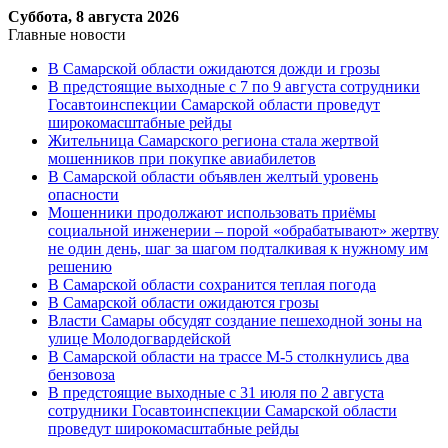
Суббота, 8 августа 2026
Главные новости
В Самарской области ожидаются дожди и грозы
В предстоящие выходные с 7 по 9 августа сотрудники
Госавтоинспекции Самарской области проведут
широкомасштабные рейды
Жительница Самарского региона стала жертвой
мошенников при покупке авиабилетов
В Самарской области объявлен желтый уровень
опасности
Мошенники продолжают использовать приёмы
социальной инженерии – порой «обрабатывают» жертву
не один день, шаг за шагом подталкивая к нужному им
решению
В Самарской области сохранится теплая погода
В Самарской области ожидаются грозы
Власти Самары обсудят создание пешеходной зоны на
улице Молодогвардейской
В Самарской области на трассе М-5 столкнулись два
бензовоза
В предстоящие выходные с 31 июля по 2 августа
сотрудники Госавтоинспекции Самарской области
проведут широкомасштабные рейды