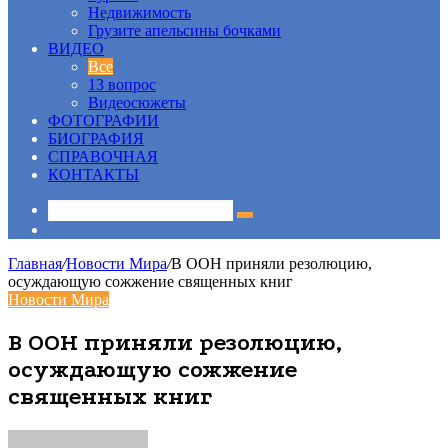
Недвижимость
Грузите апельсины бочками
ВИДЕО
Все
13 вопрос
Видеосюжеты
ФОТОГРАФИИ
БИОГРАФИЯ
СПРАВОЧНАЯ
КОНТАКТЫ
Sidebar
Главная
/
Новости Мира
/
В ООН приняли резолюцию,
осуждающую сожжение священных книг
Новости Мира
В ООН приняли резолюцию,
осуждающую сожжение
священных книг