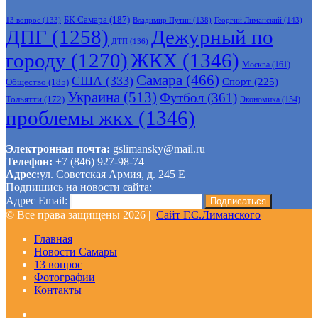
БК Самара
(187)
Владимир Путин
(138)
Георгий Лиманский
(143)
13 вопрос
(133)
ДПГ
(1258)
Дежурный по
ДТП
(136)
городу
(1270)
ЖКХ
(1346)
Москва
(161)
Самара
(466)
США
(333)
Спорт
(225)
Общество
(185)
Украина
(513)
Футбол
(361)
Тольятти
(172)
Экономика
(154)
проблемы жкх
(1346)
Электронная почта:
gslimansky@mail.ru
Телефон:
+7 (846) 927-98-74
Адрес:
ул. Советская Армия, д. 245 Е
Подпишись на новости сайта:
Адрес Email:
© Все права защищены 2026 |
Сайт Г.С.Лиманского
Главная
Новости Самары
13 вопрос
Фотографии
Контакты