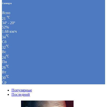
Самара
Ясно
℃
21
34º - 20º
52%
1.68 км/ч
℃
34
Сб
℃
32
Вс
℃
24
Пн
℃
26
Вт
℃
30
Ср
Популярные
Последний