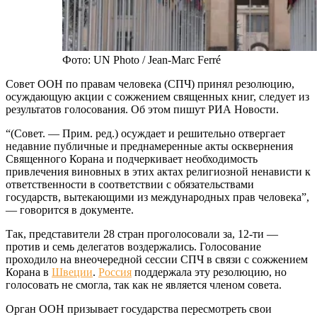
Фото: UN Photo / Jean-Marc Ferré
Совет ООН по правам человека (СПЧ) принял резолюцию,
осуждающую акции с сожжением священных книг, следует из
результатов голосования. Об этом пишут РИА Новости.
“(Совет. — Прим. ред.) осуждает и решительно отвергает
недавние публичные и преднамеренные акты осквернения
Священного Корана и подчеркивает необходимость
привлечения виновных в этих актах религиозной ненависти к
ответственности в соответствии с обязательствами
государств, вытекающими из международных прав человека”,
— говорится в документе.
Так, представители 28 стран проголосовали за, 12-ти —
против и семь делегатов воздержались. Голосование
проходило на внеочередной сессии СПЧ в связи с сожжением
Корана в
Швеции
.
Россия
поддержала эту резолюцию, но
голосовать не смогла, так как не является членом совета.
Орган ООН призывает государства пересмотреть свои