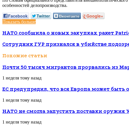
По словам официального представителя внешнеполитического ве
особенностей делопроизводства.
Facebook
Twitter
Вконтакте
Google+
Показать больше
НАТО сообщила о новых закупках ракет Patri
Сотрудник ГУР признался в убийстве подозр
Похожие статьи
Почти 50 тысяч мигрантов прорвались из Ма
1 неделя тому назад
ЕС предупредил, что вся Европа может быть
1 неделя тому назад
НАТО не смогла запустить поставки оружия 
1 неделя тому назад