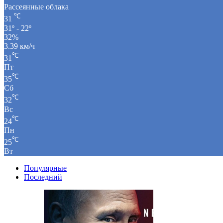
Рассеянные облака
℃
31
31º - 22º
32%
3.39 км/ч
℃
31
Пт
℃
35
Сб
℃
32
Вс
℃
24
Пн
℃
25
Вт
Популярные
Последний