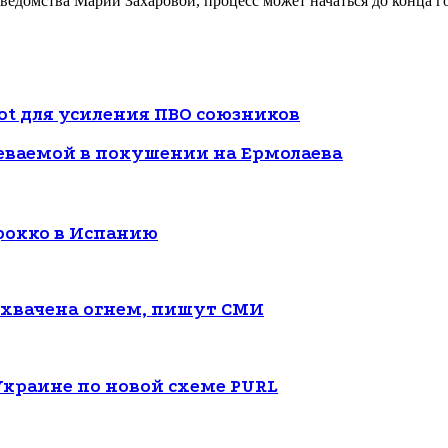
домства Марии Захаровой, процесс может начаться до конца года
ot для усиления ПВО союзников
еваемой в покушении на Ермолаева
рокко в Испанию
 охвачена огнем, пишут СМИ
Украине по новой схеме PURL