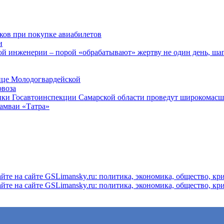
ков при покупке авиабилетов
и
 инженерии – порой «обрабатывают» жертву не один день, ша
ице Молодогвардейской
овоза
ники Госавтоинспекции Самарской области проведут широкомас
рамваи «Татра»