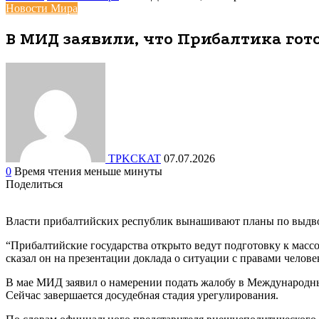
Новости Мира
В МИД заявили, что Прибалтика гот
TPKCKAT
07.07.2026
0
Время чтения меньше минуты
Поделиться
Facebook
Вконтакте
Одноклассники
WhatsApp
Telegram
Viber
Поделиться
Печатать
через
Власти прибалтийских республик вынашивают планы по выдв
электронную
почту
“Прибалтийские государства открыто ведут подготовку к масс
сказал он на презентации доклада о ситуации с правами челове
В мае МИД заявил о намерении подать жалобу в Международны
Сейчас завершается досудебная стадия урегулирования.