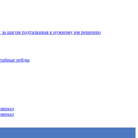
г за шагом подталкивая к нужному им решению
штабные рейды