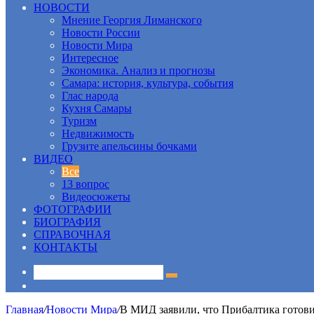
НОВОСТИ
Мнение Георгия Лиманского
Новости России
Новости Мира
Интересное
Экономика. Анализ и прогнозы
Самара: история, культура, события
Глас народа
Кухня Самары
Туризм
Недвижимость
Грузите апельсины бочками
ВИДЕО
Все
13 вопрос
Видеосюжеты
ФОТОГРАФИИ
БИОГРАФИЯ
СПРАВОЧНАЯ
КОНТАКТЫ
Sidebar
Главная
/
Новости Мира
/
В МИД заявили, что Прибалтика готови