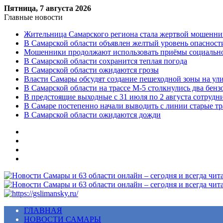
Пятница, 7 августа 2026
Главные новости
Жительница Самарского региона стала жертвой мошенни
В Самарской области объявлен желтый уровень опасност
Мошенники продолжают использовать приёмы социальной
В Самарской области сохранится теплая погода
В Самарской области ожидаются грозы
Власти Самары обсудят создание пешеходной зоны на ул
В Самарской области на трассе М-5 столкнулись два бенз
В предстоящие выходные с 31 июля по 2 августа сотруд
В Самаре постепенно начали выводить с линии старые т
В Самарской области ожидаются дожди
Меню
ГЛАВНАЯ
НОВОСТИ САМАРЫ