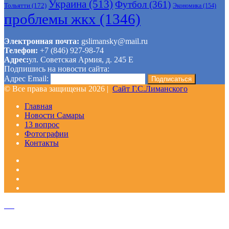
Украина
(513)
Футбол
(361)
Тольятти
(172)
Экономика
(154)
проблемы жкх
(1346)
Электронная почта:
gslimansky@mail.ru
Телефон:
+7 (846) 927-98-74
Адрес:
ул. Советская Армия, д. 245 Е
Подпишись на новости сайта:
Адрес Email:
© Все права защищены 2026 |
Сайт Г.С.Лиманского
Главная
Новости Самары
13 вопрос
Фотографии
Контакты
Facebook
Google+
Одноклассники
WhatsApp
Telegram
Viber
Кнопка
«Наверх»