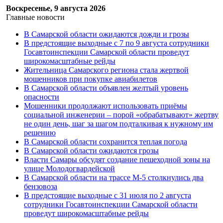
Воскресенье, 9 августа 2026
Главные новости
В Самарской области ожидаются дожди и грозы
В предстоящие выходные с 7 по 9 августа сотрудники
Госавтоинспекции Самарской области проведут
широкомасштабные рейды
Жительница Самарского региона стала жертвой
мошенников при покупке авиабилетов
В Самарской области объявлен желтый уровень
опасности
Мошенники продолжают использовать приёмы
социальной инженерии – порой «обрабатывают» жертву
не один день, шаг за шагом подталкивая к нужному им
решению
В Самарской области сохранится теплая погода
В Самарской области ожидаются грозы
Власти Самары обсудят создание пешеходной зоны на
улице Молодогвардейской
В Самарской области на трассе М-5 столкнулись два
бензовоза
В предстоящие выходные с 31 июля по 2 августа
сотрудники Госавтоинспекции Самарской области
проведут широкомасштабные рейды