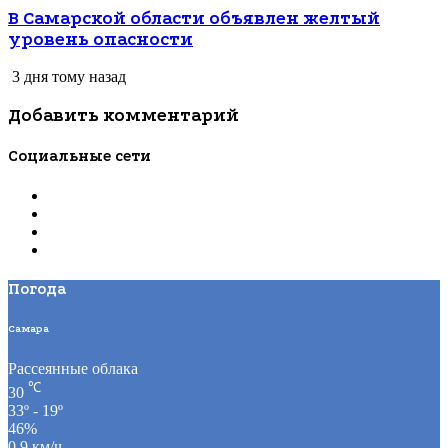
В Самарской области объявлен желтый
уровень опасности
3 дня тому назад
Добавить комментарий
Социальные сети
Погода
Самара
Рассеянные облака
℃
30
33º - 19º
46%
0.9 км/ч