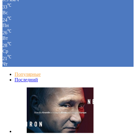
℃
33
Вс
℃
24
Пн
℃
26
Вт
℃
28
Ср
℃
21
Чт
Популярные
Последний