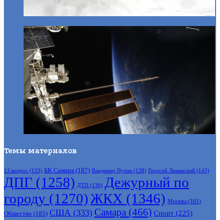
Темы материалов
БК Самара
(187)
Владимир Путин
(138)
Георгий Лиманский
(143)
13 вопрос
(133)
ДПГ
(1258)
Дежурный по
ДТП
(136)
городу
(1270)
ЖКХ
(1346)
Москва
(161)
Самара
(466)
США
(333)
Спорт
(225)
Общество
(185)