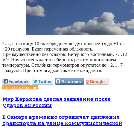
Так, в пятницу 10 октября днем воздух прогреется до +15…
+20 градусов. Будет переменная облачность.
Преимущественно без осадков. Ветер юго-восточный, 7…12
м/с. Ночью осень даст о себе знать резким понижением
температуры. Столбики термометров опустятся до +2…+7
градусов. При этом осадков также не ожидается.
Facebook
Twitter
Вконтакте
Google+
Показать больше
Мэр Харькова сделал заявление после
ударов ВС России
В Самаре временно ограничат движение
транспорта на улице Коммунистической