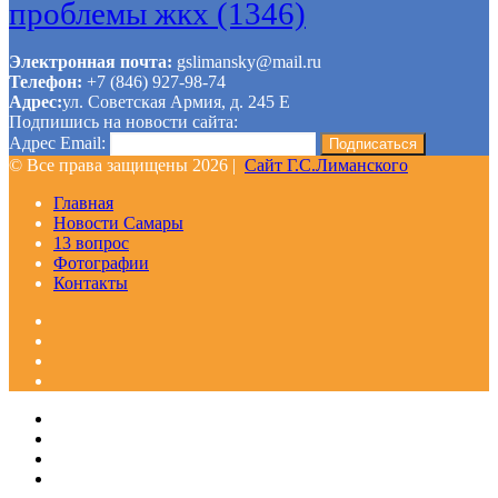
проблемы жкх
(1346)
Электронная почта:
gslimansky@mail.ru
Телефон:
+7 (846) 927-98-74
Адрес:
ул. Советская Армия, д. 245 Е
Подпишись на новости сайта:
Адрес Email:
© Все права защищены 2026 |
Сайт Г.С.Лиманского
Главная
Новости Самары
13 вопрос
Фотографии
Контакты
Facebook
Google+
Одноклассники
WhatsApp
Telegram
Viber
Кнопка
Закрыть
«Наверх»