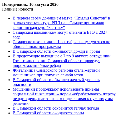
Понедельник, 10 августа 2026
Главные новости
В первом своём домашнем матче “Крылья Советов” в
рамках третьего тура РПЛ на в Самаре принимали
калининградскую “Балтику”
Самарским школьникам могут отменить ЕГЭ с 2027
года
Самарские школьники с 1 сентября начнут учиться по
обновлённым программам
В Самарской области ожидаются дожди и грозы
В предстоящие выходные с 7 по 9 августа сотрудники
Госавтоинспекции Самарской области проведут
широкомасштабные рейды
Жительница Самарского региона стала жертвой
мошенников при покупке авиабилетов
В Самарской области объявлен желтый уровень
опасности
Мошенники продолжают использовать приёмы
социальной инженерии – порой «обрабатывают» жертву
не один день, шаг за шагом подталкивая к нужному им
решению
В Самарской области сохранится теплая погода
В Самарской области ожидаются грозы