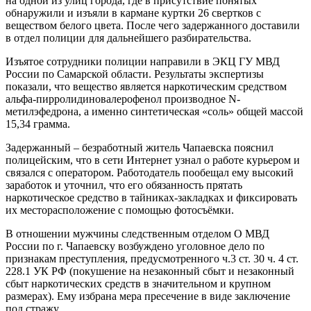
на одной из улиц города, где в присутствие понятых
обнаружили и изъяли в кармане куртки 26 свертков с
веществом белого цвета. После чего задержанного доставили
в отдел полиции для дальнейшего разбирательства.
Изъятое сотрудники полиции направили в ЭКЦ ГУ МВД
России по Самарской области. Результаты экспертизы
показали, что вещество является наркотическим средством
альфа-пирролидиновалерофенол производное N-
метилэфедрона, а именно синтетическая «соль» общей массой
15,34 грамма.
Задержанный – безработный житель Чапаевска пояснил
полицейским, что в сети Интернет узнал о работе курьером и
связался с оператором. Работодатель пообещал ему высокий
заработок и уточнил, что его обязанность прятать
наркотическое средство в тайниках-закладках и фиксировать
их месторасположение с помощью фотосъёмки.
В отношении мужчины следственным отделом О МВД
России по г. Чапаевску возбуждено уголовное дело по
признакам преступления, предусмотренного ч.3 ст. 30 ч. 4 ст.
228.1 УК РФ (покушение на незаконный сбыт и незаконный
сбыт наркотических средств в значительном и крупном
размерах). Ему избрана мера пресечение в виде заключение
под стражу.