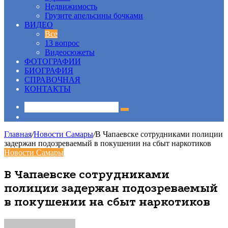
Недвижимость
Грузите апельсины бочками
ВИДЕО
Все
13 вопрос
Видеосюжеты
ФОТОГРАФИИ
БИОГРАФИЯ
СПРАВОЧНАЯ
КОНТАКТЫ
Sidebar
Главная
/
Новости Самары
/
В Чапаевске сотрудниками полиции
задержан подозреваемый в покушении на сбыт наркотиков
Новости Самары
В Чапаевске сотрудниками
полиции задержан подозреваемый
в покушении на сбыт наркотиков