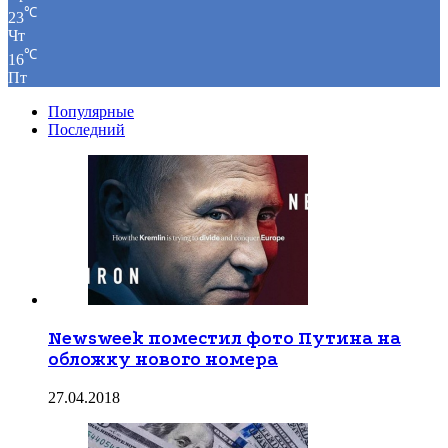
℃
23
Чт
℃
16
Пт
Популярные
Последний
Newsweek поместил фото Путина на
обложку нового номера
27.04.2018