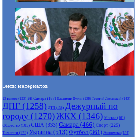
Темы материалов
БК Самара
(187)
Владимир Путин
(138)
Георгий Лиманский
(143)
13 вопрос
(133)
ДПГ
(1258)
Дежурный по
ДТП
(136)
городу
(1270)
ЖКХ
(1346)
Москва
(161)
Самара
(466)
США
(333)
Спорт
(225)
Общество
(185)
Украина
(513)
Футбол
(361)
Тольятти
(172)
Экономика
(154)