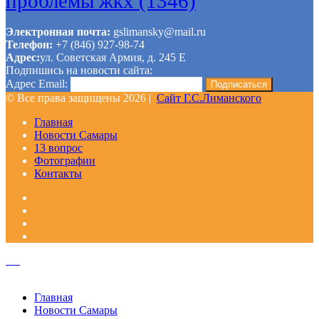
проблемы жкх
(1346)
Электронная почта:
gslimansky@mail.ru
Телефон:
+7 (846) 927-98-74
Адрес:
ул. Советская Армия, д. 245 Е
Подпишись на новости сайта:
Адрес Email:
© Все права защищены 2026 |
Сайт Г.С.Лиманского
Главная
Новости Самары
13 вопрос
Фотографии
Контакты
Facebook
Google+
Одноклассники
WhatsApp
Telegram
Viber
Кнопка
«Наверх»
Закрыть
Главная
Новости Самары