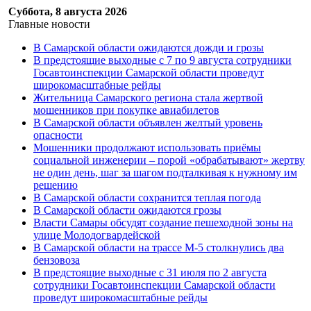
Суббота, 8 августа 2026
Главные новости
В Самарской области ожидаются дожди и грозы
В предстоящие выходные с 7 по 9 августа сотрудники
Госавтоинспекции Самарской области проведут
широкомасштабные рейды
Жительница Самарского региона стала жертвой
мошенников при покупке авиабилетов
В Самарской области объявлен желтый уровень
опасности
Мошенники продолжают использовать приёмы
социальной инженерии – порой «обрабатывают» жертву
не один день, шаг за шагом подталкивая к нужному им
решению
В Самарской области сохранится теплая погода
В Самарской области ожидаются грозы
Власти Самары обсудят создание пешеходной зоны на
улице Молодогвардейской
В Самарской области на трассе М-5 столкнулись два
бензовоза
В предстоящие выходные с 31 июля по 2 августа
сотрудники Госавтоинспекции Самарской области
проведут широкомасштабные рейды