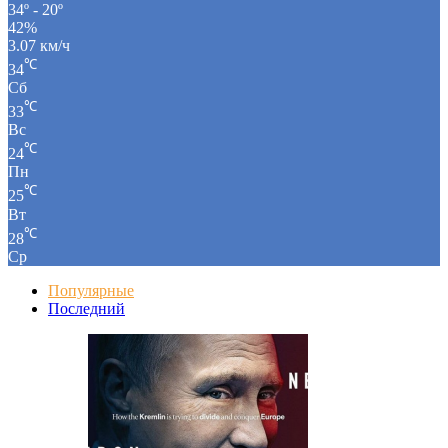
34º - 20º
42%
3.07 км/ч
℃
34
Сб
℃
33
Вс
℃
24
Пн
℃
25
Вт
℃
28
Ср
Популярные
Последний