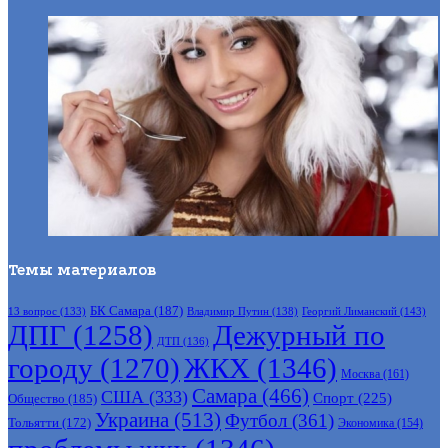
Темы материалов
БК Самара
(187)
Владимир Путин
(138)
Георгий Лиманский
(143)
13 вопрос
(133)
ДПГ
(1258)
Дежурный по
ДТП
(136)
городу
(1270)
ЖКХ
(1346)
Москва
(161)
Самара
(466)
США
(333)
Спорт
(225)
Общество
(185)
Украина
(513)
Футбол
(361)
Тольятти
(172)
Экономика
(154)