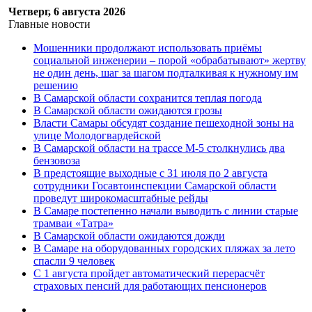
Четверг, 6 августа 2026
Главные новости
Мошенники продолжают использовать приёмы
социальной инженерии – порой «обрабатывают» жертву
не один день, шаг за шагом подталкивая к нужному им
решению
В Самарской области сохранится теплая погода
В Самарской области ожидаются грозы
Власти Самары обсудят создание пешеходной зоны на
улице Молодогвардейской
В Самарской области на трассе М-5 столкнулись два
бензовоза
В предстоящие выходные с 31 июля по 2 августа
сотрудники Госавтоинспекции Самарской области
проведут широкомасштабные рейды
В Самаре постепенно начали выводить с линии старые
трамваи «Татра»
В Самарской области ожидаются дожди
В Самаре на оборудованных городских пляжах за лето
спасли 9 человек
С 1 августа пройдет автоматический перерасчёт
страховых пенсий для работающих пенсионеров