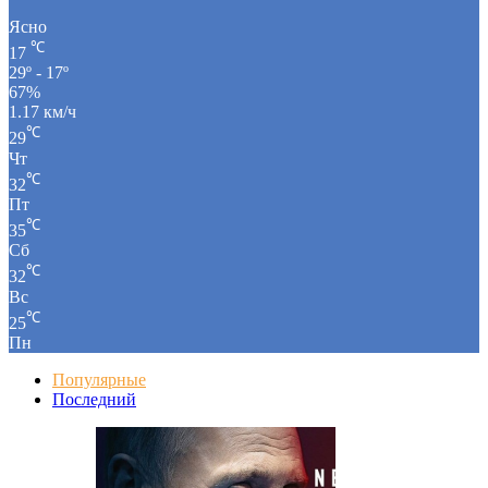
Ясно
℃
17
29º - 17º
67%
1.17 км/ч
℃
29
Чт
℃
32
Пт
℃
35
Сб
℃
32
Вс
℃
25
Пн
Популярные
Последний