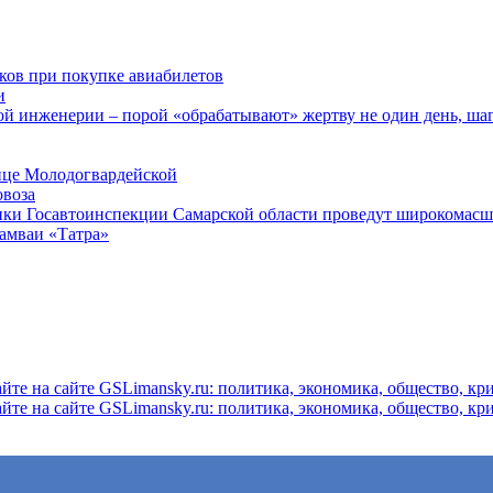
ков при покупке авиабилетов
и
 инженерии – порой «обрабатывают» жертву не один день, ша
ице Молодогвардейской
овоза
ники Госавтоинспекции Самарской области проведут широкомас
рамваи «Татра»