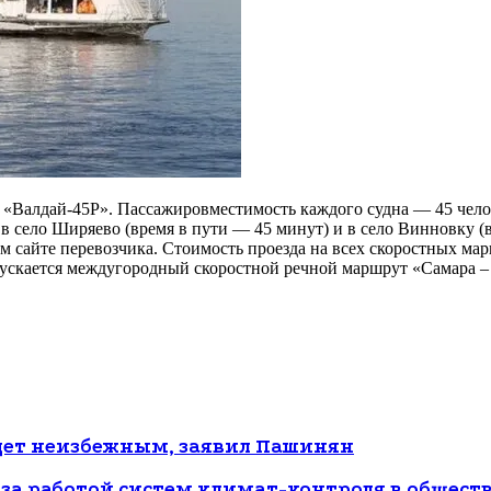
на «Валдай-45Р». Пассажировместимость каждого судна — 45 че
 в село Ширяево (время в пути — 45 минут) и в село Винновку (
сайте перевозчика. Стоимость проезда на всех скоростных марш
ускается междугородный скоростной речной маршрут «Самара – 
удет неизбежным, заявил Пашинян
ь за работой систем климат-контроля в общес