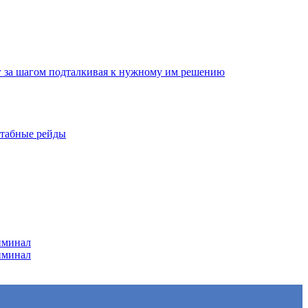
г за шагом подталкивая к нужному им решению
штабные рейды