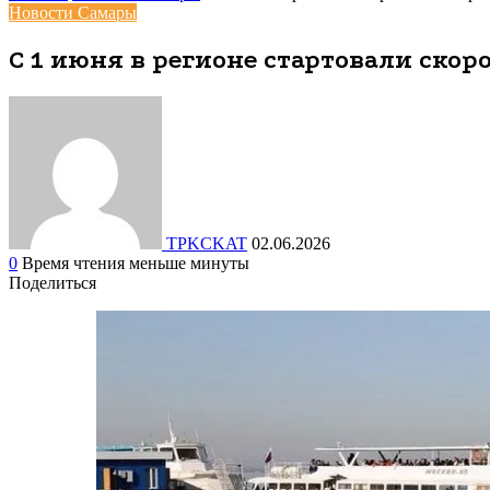
Новости Самары
С 1 июня в регионе стартовали ско
TPKCKAT
02.06.2026
0
Время чтения меньше минуты
Поделиться
Facebook
Вконтакте
Одноклассники
WhatsApp
Telegram
Viber
Поделиться
Печатать
через
электронную
почту