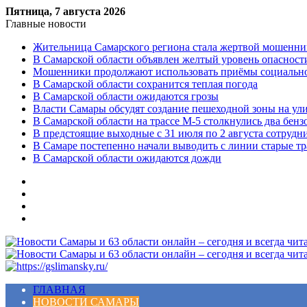
Пятница, 7 августа 2026
Главные новости
Жительница Самарского региона стала жертвой мошенни
В Самарской области объявлен желтый уровень опасност
Мошенники продолжают использовать приёмы социальной
В Самарской области сохранится теплая погода
В Самарской области ожидаются грозы
Власти Самары обсудят создание пешеходной зоны на ул
В Самарской области на трассе М-5 столкнулись два бенз
В предстоящие выходные с 31 июля по 2 августа сотруд
В Самаре постепенно начали выводить с линии старые т
В Самарской области ожидаются дожди
Меню
ГЛАВНАЯ
НОВОСТИ САМАРЫ