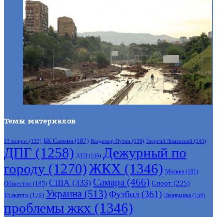
Темы материалов
БК Самара
(187)
Владимир Путин
(138)
Георгий Лиманский
(143)
13 вопрос
(133)
ДПГ
(1258)
Дежурный по
ДТП
(136)
городу
(1270)
ЖКХ
(1346)
Москва
(161)
Самара
(466)
США
(333)
Спорт
(225)
Общество
(185)
Украина
(513)
Футбол
(361)
Тольятти
(172)
Экономика
(154)
проблемы жкх
(1346)