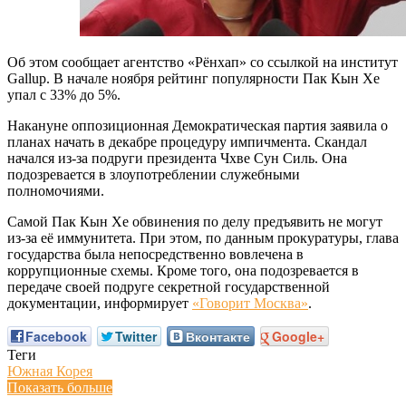
Об этом сообщает агентство «Рёнхап» со ссылкой на институт
Gallup. В начале ноября рейтинг популярности Пак Кын Хе
упал с 33% до 5%.
Накануне оппозиционная Демократическая партия заявила о
планах начать в декабре процедуру импичмента. Скандал
начался из-за подруги президента Чхве Сун Силь. Она
подозревается в злоупотреблении служебными
полномочиями.
Самой Пак Кын Хе обвинения по делу предъявить не могут
из-за её иммунитета. При этом, по данным прокуратуры, глава
государства была непосредственно вовлечена в
коррупционные схемы. Кроме того, она подозревается в
передаче своей подруге секретной государственной
документации, информирует
«Говорит Москва»
.
Facebook
Twitter
Вконтакте
Google+
Теги
Южная Корея
Показать больше