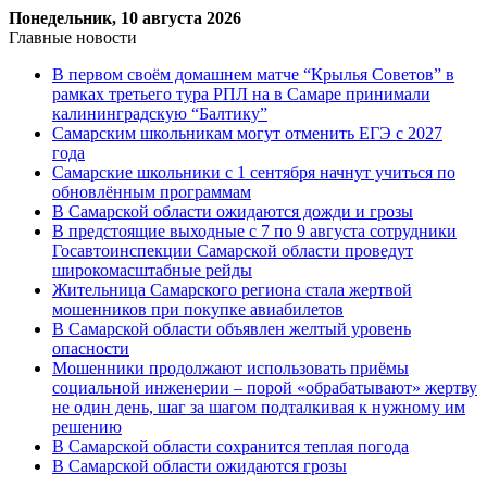
Понедельник, 10 августа 2026
Главные новости
В первом своём домашнем матче “Крылья Советов” в
рамках третьего тура РПЛ на в Самаре принимали
калининградскую “Балтику”
Самарским школьникам могут отменить ЕГЭ с 2027
года
Самарские школьники с 1 сентября начнут учиться по
обновлённым программам
В Самарской области ожидаются дожди и грозы
В предстоящие выходные с 7 по 9 августа сотрудники
Госавтоинспекции Самарской области проведут
широкомасштабные рейды
Жительница Самарского региона стала жертвой
мошенников при покупке авиабилетов
В Самарской области объявлен желтый уровень
опасности
Мошенники продолжают использовать приёмы
социальной инженерии – порой «обрабатывают» жертву
не один день, шаг за шагом подталкивая к нужному им
решению
В Самарской области сохранится теплая погода
В Самарской области ожидаются грозы