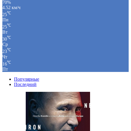
70%
4.52 км/ч
℃
25
Пн
℃
25
Вт
℃
30
Ср
℃
23
Чт
℃
16
Пт
Популярные
Последний