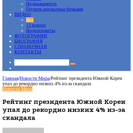
Недвижимость
Грузите апельсины бочками
ВИДЕО
Все
13 вопрос
Видеосюжеты
ФОТОГРАФИИ
БИОГРАФИЯ
СПРАВОЧНАЯ
КОНТАКТЫ
Sidebar
Главная
/
Новости Мира
/
Рейтинг президента Южной Кореи
упал до рекордно низких 4% из-за скандала
Новости Мира
Рейтинг президента Южной Кореи
упал до рекордно низких 4% из-за
скандала