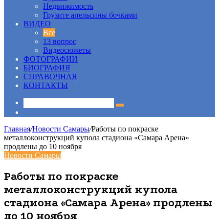
Недвижимость
Грузите апельсины бочками
ВИДЕО
Все
13 вопрос
Видеосюжеты
ФОТОГРАФИИ
БИОГРАФИЯ
СПРАВОЧНАЯ
КОНТАКТЫ
Sidebar
Главная
/
Новости Самары
/
Работы по покраске
металлоконструкций купола стадиона «Самара Арена»
продлены до 10 ноября
Новости Самары
Работы по покраске
металлоконструкций купола
стадиона «Самара Арена» продлены
до 10 ноября