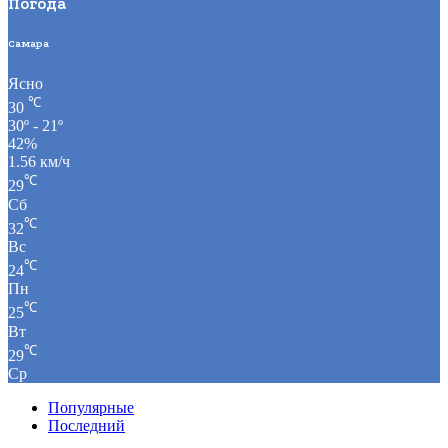
Погода
Самара
Ясно
℃
30
30º - 21º
42%
1.56 км/ч
℃
29
Сб
℃
32
Вс
℃
24
Пн
℃
25
Вт
℃
29
Ср
Популярные
Последний