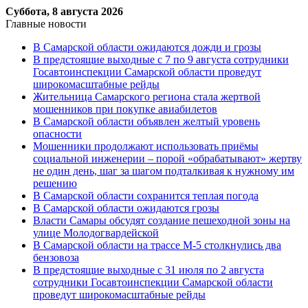
Суббота, 8 августа 2026
Главные новости
В Самарской области ожидаются дожди и грозы
В предстоящие выходные с 7 по 9 августа сотрудники
Госавтоинспекции Самарской области проведут
широкомасштабные рейды
Жительница Самарского региона стала жертвой
мошенников при покупке авиабилетов
В Самарской области объявлен желтый уровень
опасности
Мошенники продолжают использовать приёмы
социальной инженерии – порой «обрабатывают» жертву
не один день, шаг за шагом подталкивая к нужному им
решению
В Самарской области сохранится теплая погода
В Самарской области ожидаются грозы
Власти Самары обсудят создание пешеходной зоны на
улице Молодогвардейской
В Самарской области на трассе М-5 столкнулись два
бензовоза
В предстоящие выходные с 31 июля по 2 августа
сотрудники Госавтоинспекции Самарской области
проведут широкомасштабные рейды