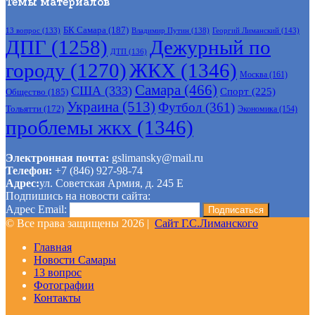
Темы материалов
БК Самара
(187)
Владимир Путин
(138)
Георгий Лиманский
(143)
13 вопрос
(133)
ДПГ
(1258)
Дежурный по
ДТП
(136)
городу
(1270)
ЖКХ
(1346)
Москва
(161)
Самара
(466)
США
(333)
Спорт
(225)
Общество
(185)
Украина
(513)
Футбол
(361)
Тольятти
(172)
Экономика
(154)
проблемы жкх
(1346)
Электронная почта:
gslimansky@mail.ru
Телефон:
+7 (846) 927-98-74
Адрес:
ул. Советская Армия, д. 245 Е
Подпишись на новости сайта:
Адрес Email:
© Все права защищены 2026 |
Сайт Г.С.Лиманского
Главная
Новости Самары
13 вопрос
Фотографии
Контакты