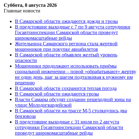
Суббота, 8 августа 2026
Главные новости
В Самарской области ожидаются дожди и грозы
В предстоящие выходные с 7 по 9 августа сотрудники
Госавтоинспекции Самарской области проведут
широкомасштабные рейды
Жительница Самарского региона стала жертвой
мошенников при покупке авиабилетов
В Самарской области объявлен желтый уровень
опасности
Мошенники продолжают использовать приёмы
социальной инженерии – порой «обрабатывают» жертву
не один день, шаг за шагом подталкивая к нужному им
решению
В Самарской области сохранится теплая погода
В Самарской области ожидаются грозы
Власти Самары обсудят создание пешеходной зоны на
улице Молодогвардейской
В Самарской области на трассе М-5 столкнулись два
бензовоза
В предстоящие выходные с 31 июля по 2 августа
сотрудники Госавтоинспекции Самарской области
проведут широкомасштабные рейды