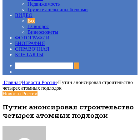
Недвижимость
Грузите апельсины бочками
ВИДЕО
Все
13 вопрос
Видеосюжеты
ФОТОГРАФИИ
БИОГРАФИЯ
СПРАВОЧНАЯ
КОНТАКТЫ
Sidebar
Главная
/
Новости России
/
Путин анонсировал строительство
четырех атомных подлодок
Новости России
Путин анонсировал строительство
четырех атомных подлодок