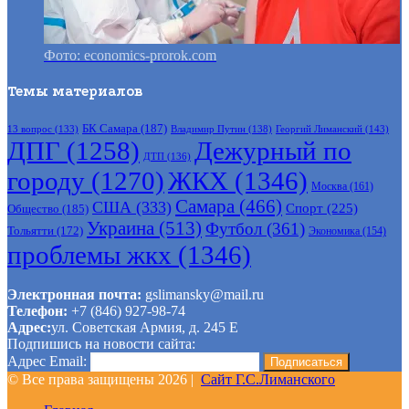
Фото: economics-prorok.com
Темы материалов
БК Самара
(187)
Владимир Путин
(138)
Георгий Лиманский
(143)
13 вопрос
(133)
ДПГ
(1258)
Дежурный по
ДТП
(136)
городу
(1270)
ЖКХ
(1346)
Москва
(161)
Самара
(466)
США
(333)
Спорт
(225)
Общество
(185)
Украина
(513)
Футбол
(361)
Тольятти
(172)
Экономика
(154)
проблемы жкх
(1346)
Электронная почта:
gslimansky@mail.ru
Телефон:
+7 (846) 927-98-74
Адрес:
ул. Советская Армия, д. 245 Е
Подпишись на новости сайта:
Адрес Email:
© Все права защищены 2026 |
Сайт Г.С.Лиманского