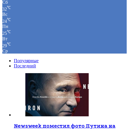
Сб
℃
32
Вс
℃
24
Пн
℃
25
Вт
℃
29
Ср
Популярные
Последний
Newsweek поместил фото Путина на