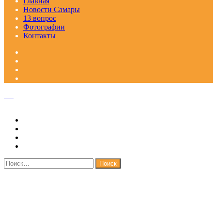
Главная
Новости Самары
13 вопрос
Фотографии
Контакты
Facebook
Google+
Одноклассники
WhatsApp
Telegram
Viber
Кнопка
«Наверх»
Закрыть
Найти: