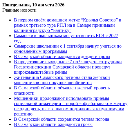
Понедельник, 10 августа 2026
Главные новости
В первом своём домашнем матче “Крылья Советов” в
рамках третьего тура РПЛ на в Самаре принимали
калининградскую “Балтику”
Самарским школьникам могут отменить ЕГЭ с 2027
года
Самарские школьники с 1 сентября начнут учиться по
обновлённым программам
В Самарской области ожидаются дожди и грозы
В предстоящие выходные с 7 по 9 августа сотрудники
Госавтоинспекции Самарской области проведут
широкомасштабные рейды
Жительница Самарского региона стала жертвой
мошенников при покупке авиабилетов
В Самарской области объявлен желтый уровень
опасности
Мошенники продолжают использовать приёмы
социальной инженерии – порой «обрабатывают» жертву
не один день, шаг за шагом подталкивая к нужному им
решению
В Самарской области сохранится теплая погода
В Самарской области ожидаются грозы