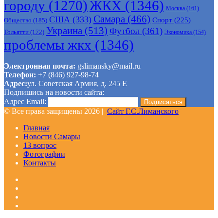
городу
(1270)
ЖКХ
(1346)
Москва
(161)
Самара
(466)
США
(333)
Спорт
(225)
Общество
(185)
Украина
(513)
Футбол
(361)
Тольятти
(172)
Экономика
(154)
проблемы жкх
(1346)
Электронная почта:
gslimansky@mail.ru
Телефон:
+7 (846) 927-98-74
Адрес:
ул. Советская Армия, д. 245 Е
Подпишись на новости сайта:
Адрес Email:
© Все права защищены 2026 |
Сайт Г.С.Лиманского
Главная
Новости Самары
13 вопрос
Фотографии
Контакты