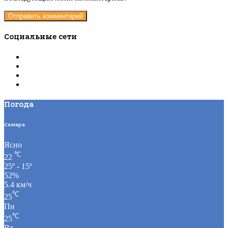
Социальные сети
Погода
Самара
Ясно
℃
22
25º - 15º
52%
5.4 км/ч
℃
25
Пн
℃
25
Вт