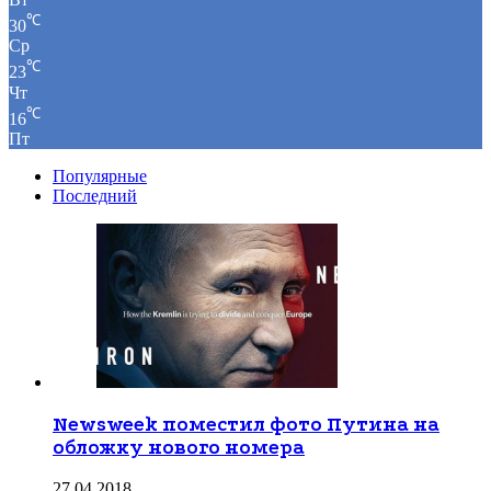
℃
30
Ср
℃
23
Чт
℃
16
Пт
Популярные
Последний
Newsweek поместил фото Путина на
обложку нового номера
27.04.2018