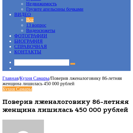
Недвижимость
Грузите апельсины бочками
ВИДЕО
Все
13 вопрос
Видеосюжеты
ФОТОГРАФИИ
БИОГРАФИЯ
СПРАВОЧНАЯ
КОНТАКТЫ
Sidebar
Главная
/
Кухня Самары
/
Поверив лженалоговику 86-летняя
женщина лишилась 450 000 рублей
Кухня Самары
Поверив лженалоговику 86-летняя
женщина лишилась 450 000 рублей