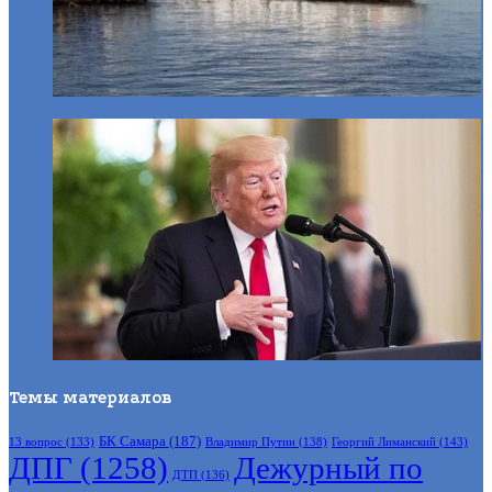
Темы материалов
БК Самара
(187)
Владимир Путин
(138)
Георгий Лиманский
(143)
13 вопрос
(133)
ДПГ
(1258)
Дежурный по
ДТП
(136)