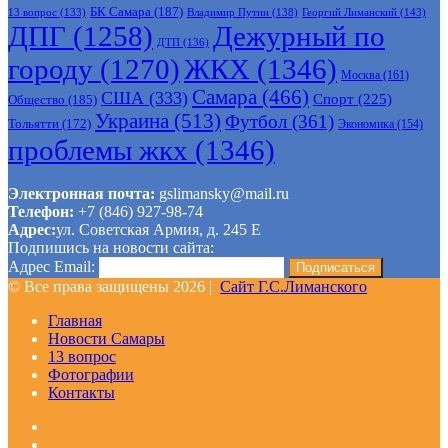
БК Самара
(187)
Владимир Путин
(138)
Георгий Лиманский
(143)
13 вопрос
(133)
ДПГ
(1258)
Дежурный по
ДТП
(136)
городу
(1270)
ЖКХ
(1346)
Москва
(161)
Самара
(466)
США
(333)
Спорт
(225)
Общество
(185)
Украина
(513)
Футбол
(361)
Тольятти
(172)
Экономика
(154)
проблемы жкх
(1346)
Электронная почта:
gslimansky@mail.ru
Телефон:
+7 (846) 927-98-74
Адрес:
ул. Советская Армия, д. 245 Е
Подпишись на новости сайта:
Адрес Email:
© Все права защищены 2026 |
Сайт Г.С.Лиманского
Главная
Новости Самары
13 вопрос
Фотографии
Контакты