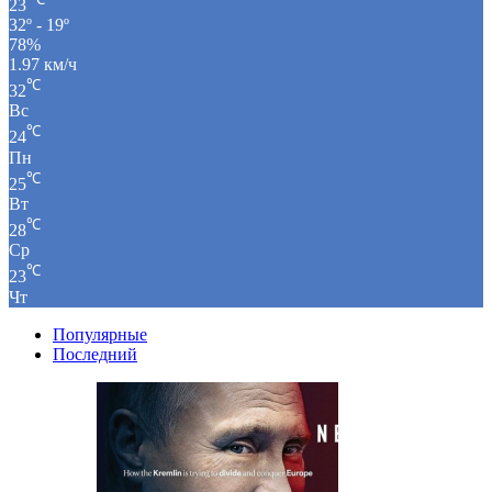
23
32º - 19º
78%
1.97 км/ч
℃
32
Вс
℃
24
Пн
℃
25
Вт
℃
28
Ср
℃
23
Чт
Популярные
Последний