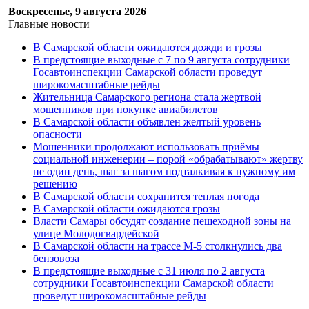
Воскресенье, 9 августа 2026
Главные новости
В Самарской области ожидаются дожди и грозы
В предстоящие выходные с 7 по 9 августа сотрудники
Госавтоинспекции Самарской области проведут
широкомасштабные рейды
Жительница Самарского региона стала жертвой
мошенников при покупке авиабилетов
В Самарской области объявлен желтый уровень
опасности
Мошенники продолжают использовать приёмы
социальной инженерии – порой «обрабатывают» жертву
не один день, шаг за шагом подталкивая к нужному им
решению
В Самарской области сохранится теплая погода
В Самарской области ожидаются грозы
Власти Самары обсудят создание пешеходной зоны на
улице Молодогвардейской
В Самарской области на трассе М-5 столкнулись два
бензовоза
В предстоящие выходные с 31 июля по 2 августа
сотрудники Госавтоинспекции Самарской области
проведут широкомасштабные рейды