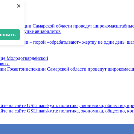
×
осавтоинспекции Самарской области проведут широкомасштабны
ков при покупке авиабилетов
решить
и
 инженерии – порой «обрабатывают» жертву не один день, ша
ице Молодогвардейской
овоза
ники Госавтоинспекции Самарской области проведут широкомас