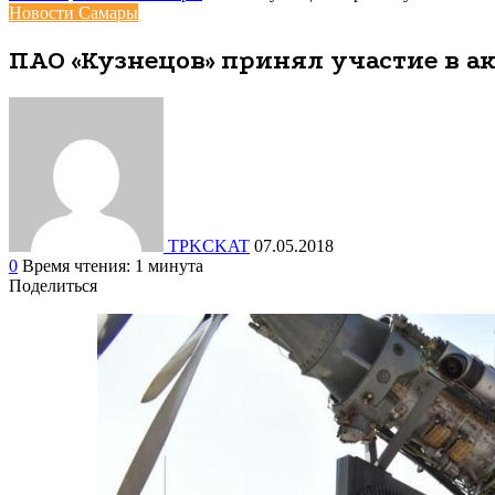
Новости Самары
ПАО «Кузнецов» принял участие в ак
TPKCKAT
07.05.2018
0
Время чтения: 1 минута
Поделиться
Facebook
Вконтакте
Одноклассники
WhatsApp
Telegram
Viber
Поделиться
Печатать
через
электронную
почту