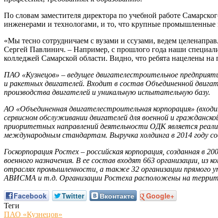
По словам заместителя директора по учебной работе Самарско
инженерами и технологами, и то, что крупные промышленные 
«Мы тесно сотрудничаем с вузами и ссузами, ведем целенапра
Сергей Павлинич. – Например, с прошлого года наши специалис
колледжей Самарской области. Видно, что ребята нацелены на 
ПАО «Кузнецов» – ведущее двигателестроительное предприятие
и ракетных двигателей. Входит в состав Объединенной двига
производства двигателей и уникальную испытательную базу.
АО «Объединенная двигателестроительная корпорация» (входит
сервисном обслуживании двигателей для военной и гражданско
приоритетных направлений деятельности ОДК является реали
международным стандартам. Выручка холдинга в 2014 году сос
Госкорпорация Ростех – российская корпорация, созданная в 2
военного назначения. В ее состав входят 663 организации, из
отраслях промышленности, а также 32 организации прямого 
АВИСМА и т.д. Организации Ростеха расположены на террито
Facebook
Twitter
Вконтакте
Google+
Теги
ПАО «Кузнецов»