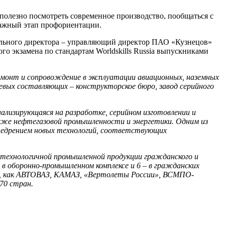
полезно посмотреть современное производство, пообщаться с
важный этап профориентации.
ерального директора – управляющий директор ПАО «Кузнецов»
о экзамена по стандартам Worldskills Russia выпускниками
емонт и сопровождение в эксплуатации авиационных, наземных
вых составляющих – конструкторское бюро, завод серийного
ализирующаяся на разработке, серийном изготовлении и
также нефтегазовой промышленности и энергетики. Одним из
недрением новых технологий, соответствующих
окотехнологичной промышленной продукции гражданского и
й в оборонно-промышленном комплексе и 6 – в гражданских
ды, как АВТОВАЗ, КАМАЗ, «Вертолеты России», ВСМПО-
70 стран.