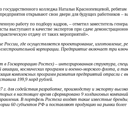
го государственного колледжа Натальи Краснопевцевой, ребятам 
предприятия открывают свои двери для будущих работников – 
вленную работу по подбору кадров, – отметил заместитель ген
ты выступают в качестве экспертов при сдаче демонстрационног
практическую отдачу от таких мероприятий».
 России, где осуществляется проектирование, изготовление, р
телестроительной корпорации. Предприятие включает три ключе
 в Госкорпорацию Ростех) – интегрированная структура, специ
й авиации, космических программ и военно-морского флота, а 
зация комплексных программ развития предприятий отрасли с в
тавила 199,9 млрд рублей.
007 г. для содействия разработке, производству и экспорту выс
 которых в настоящее время сформировано 9 холдинговых компани
управления. В портфель Ростеха входят такие известные брен
рии 60 субъектов РФ и поставляют продукцию на рынки более 