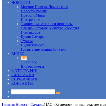
НОВОСТИ
Мнение Георгия Лиманского
Новости России
Новости Мира
Интересное
Экономика. Анализ и прогнозы
Самара: история, культура, события
Глас народа
Кухня Самары
Туризм
Недвижимость
Грузите апельсины бочками
ВИДЕО
Все
13 вопрос
Видеосюжеты
ФОТОГРАФИИ
БИОГРАФИЯ
СПРАВОЧНАЯ
КОНТАКТЫ
Sidebar
Главная
/
Новости Самары
/
ПАО «Кузнецов» принял участие в ак