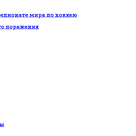
емпионате мира по хоккею
го поражения
зы