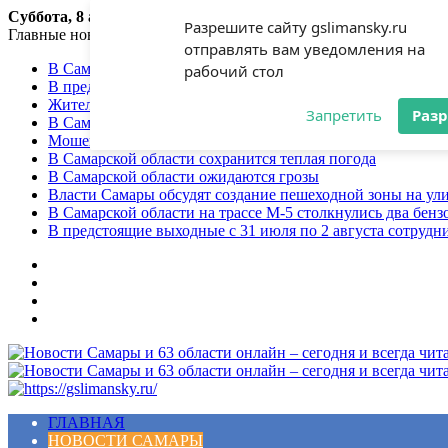
Суббота, 8 августа 2026
Разрешите сайту gslimansky.ru
Главные новости
отправлять вам уведомления на
В Самарской области ожидаются дожди и грозы
рабочий стол
В предстоящие выходные с 7 по 9 августа сотрудники Г
Жительница Самарского региона стала жертвой мошенни
Запретить
Раз
В Самарской области объявлен желтый уровень опасност
Мошенники продолжают использовать приёмы социальной
В Самарской области сохранится теплая погода
В Самарской области ожидаются грозы
Власти Самары обсудят создание пешеходной зоны на ул
В Самарской области на трассе М-5 столкнулись два бенз
В предстоящие выходные с 31 июля по 2 августа сотруд
Меню
ГЛАВНАЯ
НОВОСТИ САМАРЫ