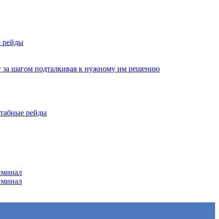
е рейды
г за шагом подталкивая к нужному им решению
штабные рейды