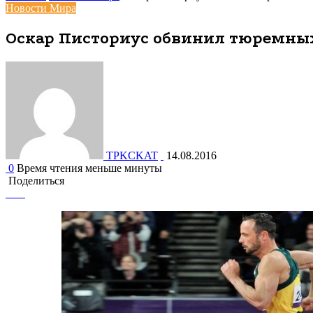
Новости Мира
Оскар Писториус обвинил тюремных
TPKCKAT
14.08.2016
0
Время чтения меньше минуты
Поделиться
Facebook
Вконтакте
Одноклассники
WhatsApp
Telegram
Viber
Поделиться
Печатать
через
электронную
почту