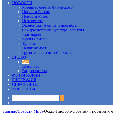
НОВОСТИ
Мнение Георгия Лиманского
Новости России
Новости Мира
Интересное
Экономика. Анализ и прогнозы
Самара: история, культура, события
Глас народа
Кухня Самары
Туризм
Недвижимость
Грузите апельсины бочками
ВИДЕО
Все
13 вопрос
Видеосюжеты
ФОТОГРАФИИ
БИОГРАФИЯ
СПРАВОЧНАЯ
КОНТАКТЫ
Sidebar
Главная
/
Новости Мира
/
Оскар Писториус обвинил тюремных ме