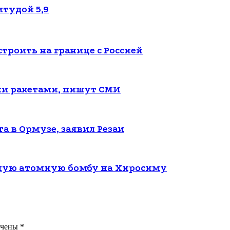
тудой 5,9
троить на границе с Россией
ми ракетами, пишут СМИ
а в Ормузе, заявил Резаи
вшую атомную бомбу на Хиросиму
ечены
*