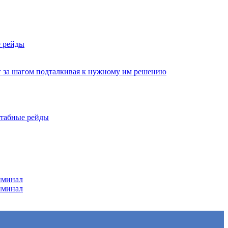
е рейды
г за шагом подталкивая к нужному им решению
штабные рейды