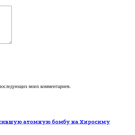
ля последующих моих комментариев.
росившую атомную бомбу на Хиросиму