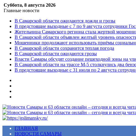
Суббота, 8 августа 2026
Главные новости
В Самарской области ожидаются дожди и грозы
В предстоящие выходные с 7 по 9 августа сотрудники Г
Жительница Самарского региона стала жертвой мошенни
В Самарской области объявлен желтый уровень опасност
Мошенники продолжают использовать приёмы социальной
В Самарской области сохранится теплая погода
В Самарской области ожидаются грозы
Власти Самары обсудят создание пешеходной зоны на ул
В Самарской области на трассе М-5 столкнулись два бенз
В предстоящие выходные с 31 июля по 2 августа сотруд
Меню
ГЛАВНАЯ
НОВОСТИ САМАРЫ