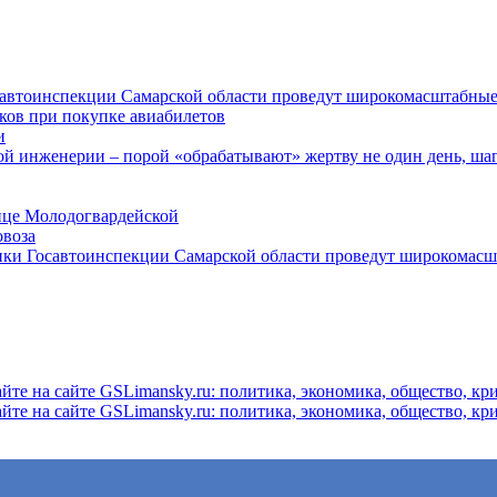
осавтоинспекции Самарской области проведут широкомасштабны
ков при покупке авиабилетов
и
 инженерии – порой «обрабатывают» жертву не один день, ша
ице Молодогвардейской
овоза
ники Госавтоинспекции Самарской области проведут широкомас