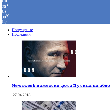
Пн
℃
26
Вт
℃
30
Ср
Популярные
Последний
Newsweek поместил фото Путина на обл
27.04.2018