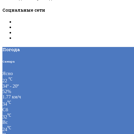
Социальные сети
Погода
Самара
Ясно
℃
22
34º - 20º
52%
1.77 км/ч
℃
34
Сб
℃
32
Вс
℃
24