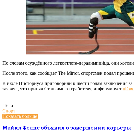
По словам осуждённого легкоатлета-паралимпийца, они хотели 
После этого, как сообщает The Mirror, спортсмен подал прошен
В июле Писториуса приговорили к шести годам заключения за 
заявлял, что принял Стэнкамп за грабителя, информирует
«Гов
Теги
Спорт
Показать больше
Майкл Фелпс объявил о завершении карьеры