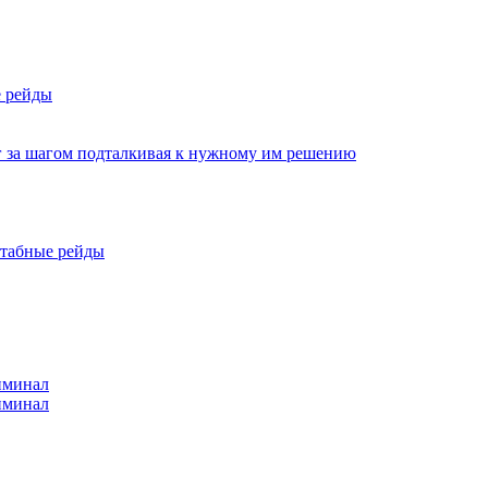
е рейды
г за шагом подталкивая к нужному им решению
штабные рейды