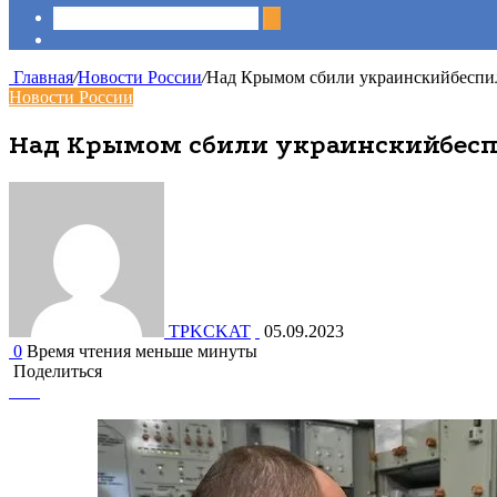
Sidebar
Главная
/
Новости России
/
Над Крымом сбили украинскийбеспи
Новости России
Над Крымом сбили украинскийбес
TPKCKAT
05.09.2023
0
Время чтения меньше минуты
Поделиться
Facebook
Вконтакте
Одноклассники
WhatsApp
Telegram
Viber
Поделиться
Печатать
через
электронную
почту