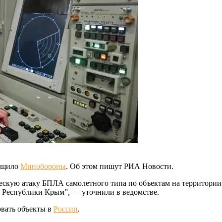
общило
Минобороны
. Об этом пишут РИА Новости.
ческую атаку БПЛА самолетного типа по объектам на территор
 Республики Крым”, — уточнили в ведомстве.
овать объекты в
России
.