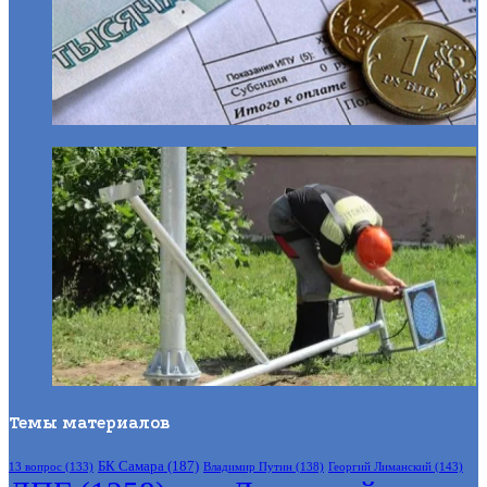
Темы материалов
БК Самара
(187)
Владимир Путин
(138)
Георгий Лиманский
(143)
13 вопрос
(133)