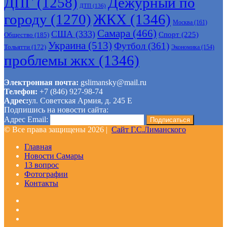
ДПГ
(1258)
Дежурный по
ДТП
(136)
городу
(1270)
ЖКХ
(1346)
Москва
(161)
Самара
(466)
США
(333)
Спорт
(225)
Общество
(185)
Украина
(513)
Футбол
(361)
Тольятти
(172)
Экономика
(154)
проблемы жкх
(1346)
Электронная почта:
gslimansky@mail.ru
Телефон:
+7 (846) 927-98-74
Адрес:
ул. Советская Армия, д. 245 Е
Подпишись на новости сайта:
Адрес Email:
© Все права защищены 2026 |
Сайт Г.С.Лиманского
Главная
Новости Самары
13 вопрос
Фотографии
Контакты