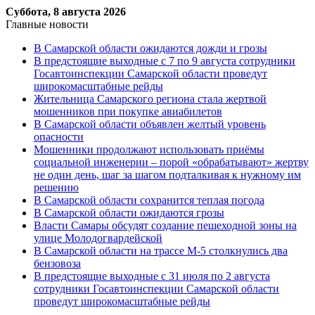
Суббота, 8 августа 2026
Главные новости
В Самарской области ожидаются дожди и грозы
В предстоящие выходные с 7 по 9 августа сотрудники
Госавтоинспекции Самарской области проведут
широкомасштабные рейды
Жительница Самарского региона стала жертвой
мошенников при покупке авиабилетов
В Самарской области объявлен желтый уровень
опасности
Мошенники продолжают использовать приёмы
социальной инженерии – порой «обрабатывают» жертву
не один день, шаг за шагом подталкивая к нужному им
решению
В Самарской области сохранится теплая погода
В Самарской области ожидаются грозы
Власти Самары обсудят создание пешеходной зоны на
улице Молодогвардейской
В Самарской области на трассе М-5 столкнулись два
бензовоза
В предстоящие выходные с 31 июля по 2 августа
сотрудники Госавтоинспекции Самарской области
проведут широкомасштабные рейды