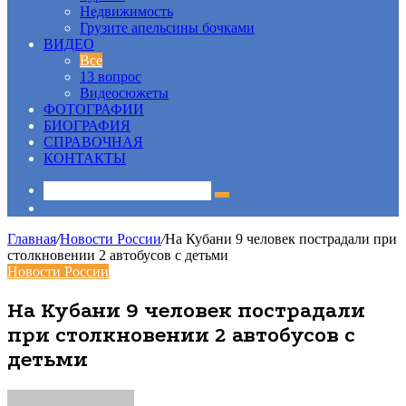
Недвижимость
Грузите апельсины бочками
ВИДЕО
Все
13 вопрос
Видеосюжеты
ФОТОГРАФИИ
БИОГРАФИЯ
СПРАВОЧНАЯ
КОНТАКТЫ
Sidebar
Главная
/
Новости России
/
На Кубани 9 человек пострадали при
столкновении 2 автобусов с детьми
Новости России
На Кубани 9 человек пострадали
при столкновении 2 автобусов с
детьми