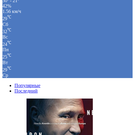
30º - 21º
42%
1.56 км/ч
℃
29
Сб
℃
32
Вс
℃
24
Пн
℃
25
Вт
℃
29
Ср
Популярные
Последний