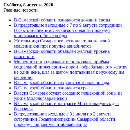
Суббота, 8 августа 2026
Главные новости
В Самарской области ожидаются дожди и грозы
В предстоящие выходные с 7 по 9 августа сотрудники
Госавтоинспекции Самарской области проведут
широкомасштабные рейды
Жительница Самарского региона стала жертвой
мошенников при покупке авиабилетов
В Самарской области объявлен желтый уровень
опасности
Мошенники продолжают использовать приёмы
социальной инженерии – порой «обрабатывают» жертву
не один день, шаг за шагом подталкивая к нужному им
решению
В Самарской области сохранится теплая погода
В Самарской области ожидаются грозы
Власти Самары обсудят создание пешеходной зоны на
улице Молодогвардейской
В Самарской области на трассе М-5 столкнулись два
бензовоза
В предстоящие выходные с 31 июля по 2 августа
сотрудники Госавтоинспекции Самарской области
проведут широкомасштабные рейды