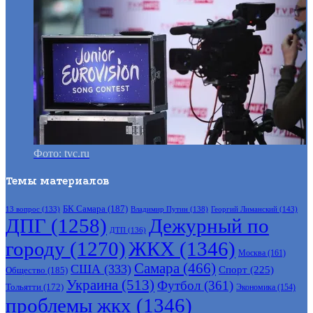
Фото: tvc.ru
Темы материалов
БК Самара
(187)
Владимир Путин
(138)
Георгий Лиманский
(143)
13 вопрос
(133)
ДПГ
(1258)
Дежурный по
ДТП
(136)
городу
(1270)
ЖКХ
(1346)
Москва
(161)
Самара
(466)
США
(333)
Спорт
(225)
Общество
(185)
Украина
(513)
Футбол
(361)
Тольятти
(172)
Экономика
(154)
проблемы жкх
(1346)