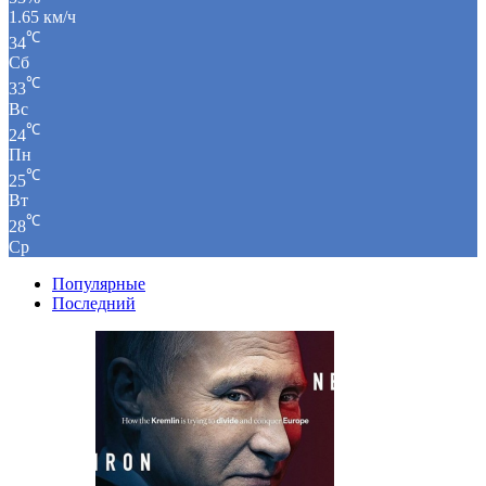
1.65 км/ч
℃
34
Сб
℃
33
Вс
℃
24
Пн
℃
25
Вт
℃
28
Ср
Популярные
Последний