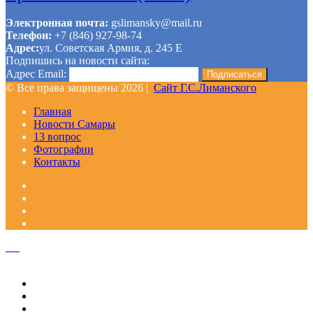
Электронная почта:
gslimansky@mail.ru
Телефон:
+7 (846) 927-98-74
Адрес:
ул. Советская Армия, д. 245 Е
Подпишись на новости сайта:
Адрес Email:
© Все права защищены 2026 |
Сайт Г.С.Лиманского
Главная
Новости Самары
13 вопрос
Фотографии
Контакты
Facebook
Google+
Одноклассники
WhatsApp
Telegram
Viber
Кнопка
«Наверх»
Закрыть