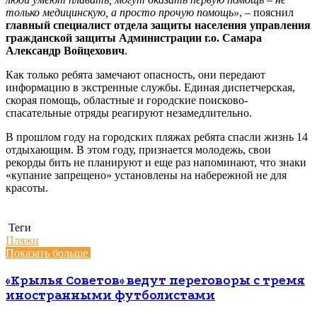
только медицинскую, а просто прочую помощь»
, – пояснил
главный специалист отдела защиты населения управления
гражданской защиты Администрации г.о. Самара
Александр Войцехович
.
Как только ребята замечают опасность, они передают
информацию в экстренные службы. Единая диспетчерская,
скорая помощь, областные и городские поисково-
спасательные отряды реагируют незамедлительно.
В прошлом году на городских пляжах ребята спасли жизнь 14
отдыхающим. В этом году, признается молодежь, свои
рекорды бить не планируют и еще раз напоминают, что знаки
«купание запрещено» установлены на набережной не для
красоты.
Теги
Пляжи
Показать больше
«Крылья Советов» ведут переговоры с тремя
иностранными футболистами