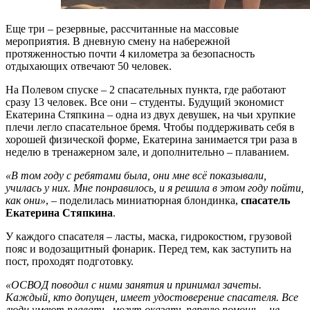
Еще три – резервные, рассчитанные на массовые
мероприятия. В дневную смену на набережной
протяженностью почти 4 километра за безопасность
отдыхающих отвечают 50 человек.
На Полевом спуске – 2 спасательных пункта, где работают
сразу 13 человек. Все они – студенты. Будущий экономист
Екатерина Стяпкина – одна из двух девушек, на чьи хрупкие
плечи легло спасательное бремя. Чтобы поддерживать себя в
хорошей физической форме, Екатерина занимается три раза в
неделю в тренажерном зале, и дополнительно – плаванием.
«В том году с ребятами была, они мне всё показывали,
училась у них. Мне понравилось, и я решила в этом году пойти,
как они»
, – поделилась миниатюрная блондинка,
спасатель
Екатерина Стяпкина
.
У каждого спасателя – ласты, маска, гидрокостюм, грузовой
пояс и водозащитный фонарик. Перед тем, как заступить на
пост, проходят подготовку.
«ОСВОД поводил с ними занятия и принимал зачеты.
Каждый, кто допущен, имеет удостоверение спасателя. Все
люди умеют плавать, могут оказать первую помощь – не