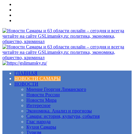
Меню
ГЛАВНАЯ
НОВОСТИ САМАРЫ
НОВОСТИ
Мнение Георгия Лиманского
Новости России
Новости Мира
Интересное
Экономика. Анализ и прогнозы
Самара: история, культура, события
Глас народа
Кухня Самары
Туризм