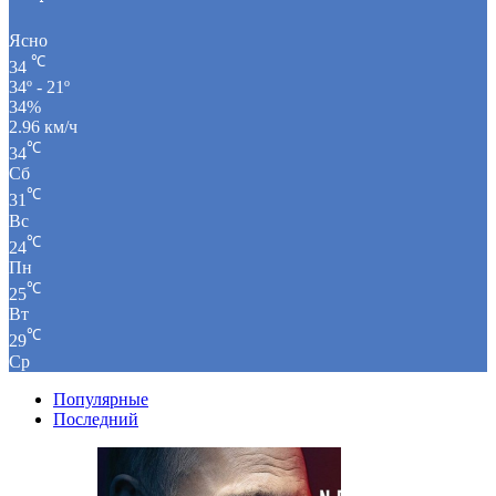
Ясно
℃
34
34º - 21º
34%
2.96 км/ч
℃
34
Сб
℃
31
Вс
℃
24
Пн
℃
25
Вт
℃
29
Ср
Популярные
Последний