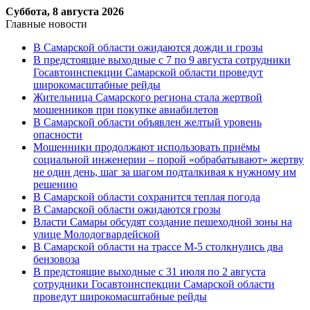
Суббота, 8 августа 2026
Главные новости
В Самарской области ожидаются дожди и грозы
В предстоящие выходные с 7 по 9 августа сотрудники
Госавтоинспекции Самарской области проведут
широкомасштабные рейды
Жительница Самарского региона стала жертвой
мошенников при покупке авиабилетов
В Самарской области объявлен желтый уровень
опасности
Мошенники продолжают использовать приёмы
социальной инженерии – порой «обрабатывают» жертву
не один день, шаг за шагом подталкивая к нужному им
решению
В Самарской области сохранится теплая погода
В Самарской области ожидаются грозы
Власти Самары обсудят создание пешеходной зоны на
улице Молодогвардейской
В Самарской области на трассе М-5 столкнулись два
бензовоза
В предстоящие выходные с 31 июля по 2 августа
сотрудники Госавтоинспекции Самарской области
проведут широкомасштабные рейды