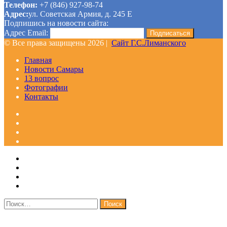
Телефон:
+7 (846) 927-98-74
Адрес:
ул. Советская Армия, д. 245 Е
Подпишись на новости сайта:
Адрес Email:
© Все права защищены 2026 |
Сайт Г.С.Лиманского
Главная
Новости Самары
13 вопрос
Фотографии
Контакты
Facebook
Google+
Одноклассники
WhatsApp
Telegram
Viber
Кнопка
Закрыть
«Наверх»
Найти: