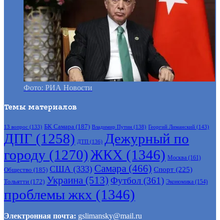
Фото: РИА Новости
Темы материалов
БК Самара
(187)
Владимир Путин
(138)
Георгий Лиманский
(143)
13 вопрос
(133)
ДПГ
(1258)
Дежурный по
ДТП
(136)
городу
(1270)
ЖКХ
(1346)
Москва
(161)
Самара
(466)
США
(333)
Спорт
(225)
Общество
(185)
Украина
(513)
Футбол
(361)
Тольятти
(172)
Экономика
(154)
проблемы жкх
(1346)
Электронная почта:
gslimansky@mail.ru