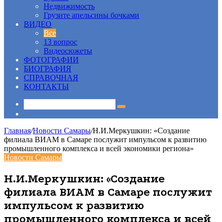
Недвижимость
Грузите апельсины бочками
ВИДЕО
Все
13 вопрос
Видеосюжеты
ФОТОГРАФИИ
БИОГРАФИЯ
СПРАВОЧНАЯ
КОНТАКТЫ
Sidebar
Главная
/
Новости Самары
/
Н.И.Меркушкин: «Создание
филиала ВИАМ в Самаре послужит импульсом к развитию
промышленного комплекса и всей экономики региона»
Новости Самары
Н.И.Меркушкин: «Создание
филиала ВИАМ в Самаре послужит
импульсом к развитию
промышленного комплекса и всей