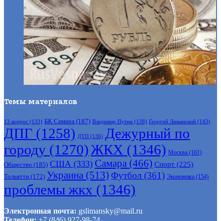
Темы материалов
БК Самара
(187)
Владимир Путин
(138)
Георгий Лиманский
(143)
13 вопрос
(133)
ДПГ
(1258)
Дежурный по
ДТП
(136)
городу
(1270)
ЖКХ
(1346)
Москва
(161)
Самара
(466)
США
(333)
Спорт
(225)
Общество
(185)
Украина
(513)
Футбол
(361)
Тольятти
(172)
Экономика
(154)
проблемы жкх
(1346)
Электронная почта:
gslimansky@mail.ru
Телефон:
+7 (846) 927-98-74