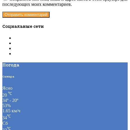
последующих моих комментариев.
Социальные сети
Погода
Самара
Ясно
℃
20
34º - 20º
53%
1.65 км/ч
℃
34
Сб
℃