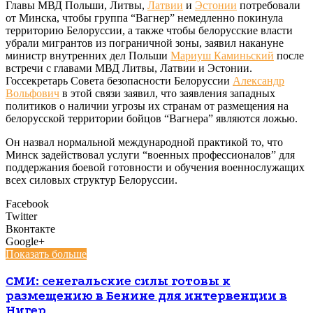
Главы МВД Польши, Литвы,
Латвии
и
Эстонии
потребовали
от Минска, чтобы группа “Вагнер” немедленно покинула
территорию Белоруссии, а также чтобы белорусские власти
убрали мигрантов из пограничной зоны, заявил накануне
министр внутренних дел Польши
Мариуш Каминьский
после
встречи с главами МВД Литвы, Латвии и Эстонии.
Госсекретарь Совета безопасности Белоруссии
Александр
Вольфович
в этой связи заявил, что заявления западных
политиков о наличии угрозы их странам от размещения на
белорусской территории бойцов “Вагнера” являются ложью.
Он назвал нормальной международной практикой то, что
Минск задействовал услуги “военных профессионалов” для
поддержания боевой готовности и обучения военнослужащих
всех силовых структур Белоруссии.
Facebook
Twitter
Вконтакте
Google+
Показать больше
СМИ: сенегальские силы готовы к
размещению в Бенине для интервенции в
Нигер