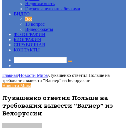
Недвижимость
Грузите апельсины бочками
ВИДЕО
Все
13 вопрос
Видеосюжеты
ФОТОГРАФИИ
БИОГРАФИЯ
СПРАВОЧНАЯ
КОНТАКТЫ
Sidebar
Главная
/
Новости Мира
/
Лукашенко ответил Польше на
требования вывести “Вагнер” из Белоруссии
Новости Мира
Лукашенко ответил Польше на
требования вывести “Вагнер” из
Белоруссии