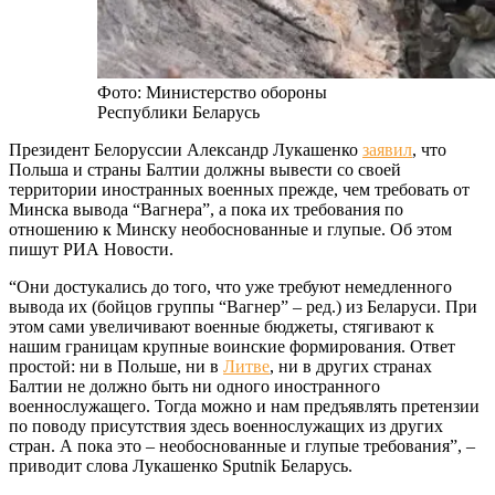
Фото: Министерство обороны
Республики Беларусь
Президент Белоруссии Александр Лукашенко
заявил
, что
Польша и страны Балтии должны вывести со своей
территории иностранных военных прежде, чем требовать от
Минска вывода “Вагнера”, а пока их требования по
отношению к Минску необоснованные и глупые. Об этом
пишут РИА Новости.
“Они достукались до того, что уже требуют немедленного
вывода их (бойцов группы “Вагнер” – ред.) из Беларуси. При
этом сами увеличивают военные бюджеты, стягивают к
нашим границам крупные воинские формирования. Ответ
простой: ни в Польше, ни в
Литве
, ни в других странах
Балтии не должно быть ни одного иностранного
военнослужащего. Тогда можно и нам предъявлять претензии
по поводу присутствия здесь военнослужащих из других
стран. А пока это – необоснованные и глупые требования”, –
приводит слова Лукашенко Sputnik Беларусь.