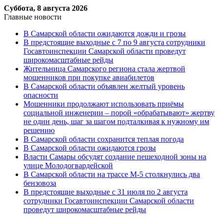
Суббота, 8 августа 2026
Главные новости
В Самарской области ожидаются дожди и грозы
В предстоящие выходные с 7 по 9 августа сотрудники
Госавтоинспекции Самарской области проведут
широкомасштабные рейды
Жительница Самарского региона стала жертвой
мошенников при покупке авиабилетов
В Самарской области объявлен желтый уровень
опасности
Мошенники продолжают использовать приёмы
социальной инженерии – порой «обрабатывают» жертву
не один день, шаг за шагом подталкивая к нужному им
решению
В Самарской области сохранится теплая погода
В Самарской области ожидаются грозы
Власти Самары обсудят создание пешеходной зоны на
улице Молодогвардейской
В Самарской области на трассе М-5 столкнулись два
бензовоза
В предстоящие выходные с 31 июля по 2 августа
сотрудники Госавтоинспекции Самарской области
проведут широкомасштабные рейды