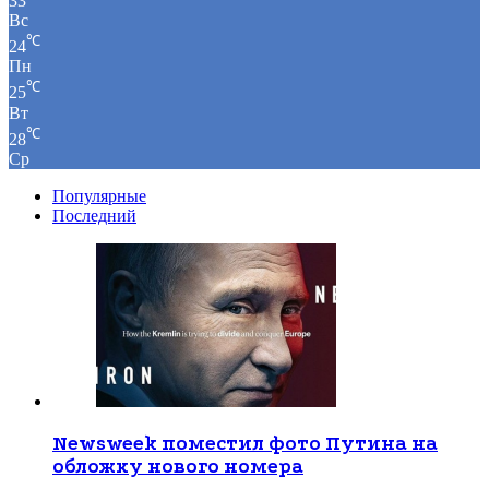
33
Вс
℃
24
Пн
℃
25
Вт
℃
28
Ср
Популярные
Последний
Newsweek поместил фото Путина на
обложку нового номера