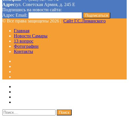
Адрес:
ул. Советская Армия, д. 245 Е
Подпишись на новости сайта:
Адрес Email:
© Все права защищены 2026 |
Сайт Г.С.Лиманского
Главная
Новости Самары
13 вопрос
Фотографии
Контакты
Facebook
Google+
Одноклассники
WhatsApp
Telegram
Viber
Кнопка
Закрыть
«Наверх»
Найти: