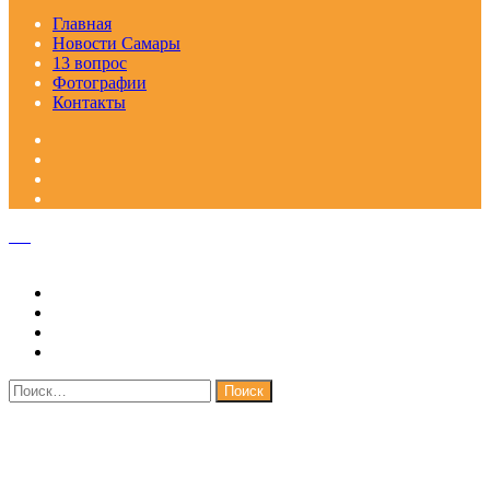
Главная
Новости Самары
13 вопрос
Фотографии
Контакты
Facebook
Google+
Одноклассники
WhatsApp
Telegram
Viber
Кнопка
«Наверх»
Закрыть
Найти: