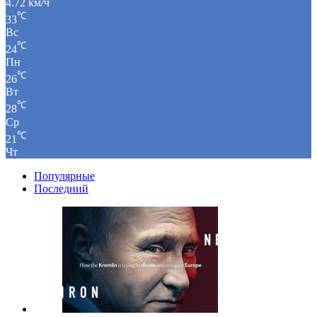
4.72 км/ч
℃
33
Вс
℃
24
Пн
℃
26
Вт
℃
28
Ср
℃
21
Чт
Популярные
Последний