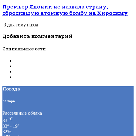
Премьер Японии не назвала страну,
сбросившую атомную бомбу на Хиросиму
3 дня тому назад
Добавить комментарий
Социальные сети
Погода
Самара
Рассеянные облака
℃
33
33º - 19º
32%