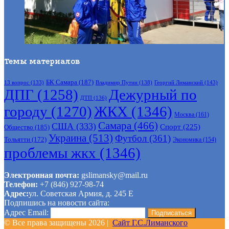
Темы материалов
БК Самара
(187)
Владимир Путин
(138)
Георгий Лиманский
(143)
13 вопрос
(133)
ДПГ
(1258)
Дежурный по
ДТП
(136)
городу
(1270)
ЖКХ
(1346)
Москва
(161)
Самара
(466)
США
(333)
Спорт
(225)
Общество
(185)
Украина
(513)
Футбол
(361)
Тольятти
(172)
Экономика
(154)
проблемы жкх
(1346)
Электронная почта:
gslimansky@mail.ru
Телефон:
+7 (846) 927-98-74
Адрес:
ул. Советская Армия, д. 245 Е
Подпишись на новости сайта:
Адрес Email:
© Все права защищены 2026 |
Сайт Г.С.Лиманского