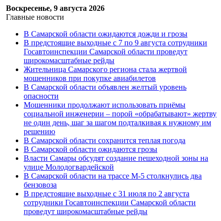
Воскресенье, 9 августа 2026
Главные новости
В Самарской области ожидаются дожди и грозы
В предстоящие выходные с 7 по 9 августа сотрудники
Госавтоинспекции Самарской области проведут
широкомасштабные рейды
Жительница Самарского региона стала жертвой
мошенников при покупке авиабилетов
В Самарской области объявлен желтый уровень
опасности
Мошенники продолжают использовать приёмы
социальной инженерии – порой «обрабатывают» жертву
не один день, шаг за шагом подталкивая к нужному им
решению
В Самарской области сохранится теплая погода
В Самарской области ожидаются грозы
Власти Самары обсудят создание пешеходной зоны на
улице Молодогвардейской
В Самарской области на трассе М-5 столкнулись два
бензовоза
В предстоящие выходные с 31 июля по 2 августа
сотрудники Госавтоинспекции Самарской области
проведут широкомасштабные рейды