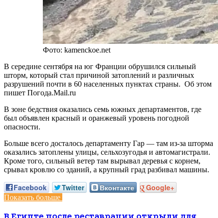
Фото: kamenckoe.net
В середине сентября на юг Франции обрушился сильный
шторм, который стал причиной затоплений и различных
разрушений почти в 60 населенных пунктах страны. Об этом
пишет Погода.Mail.ru
В зоне бедствия оказались семь южных департаментов, где
был объявлен красный и оранжевый уровень погодной
опасности.
Больше всего досталось департаменту Гар — там из-за шторма
оказались затоплены улицы, сельхозугодья и автомагистрали.
Кроме того, сильный ветер там вырывал деревья с корнем,
срывал кровлю со зданий, а крупный град разбивал машины.
Facebook
Twitter
Вконтакте
Google+
Показать больше
В Египте после реставрации открыли для