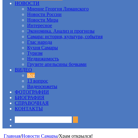
НОВОСТИ
Мнение Георгия Лиманского
Новости России
Новости Мира
Интересное
Экономика. Анализ и прогнозы
Самара: история, культура, события
Глас народа
Кухня Самары
Туризм
Недвижимость
Грузите апельсины бочками
ВИДЕО
Все
13 вопрос
Видеосюжеты
ФОТОГРАФИИ
БИОГРАФИЯ
СПРАВОЧНАЯ
КОНТАКТЫ
Sidebar
Главная
/
Новости Самары
/
Храм открылся!