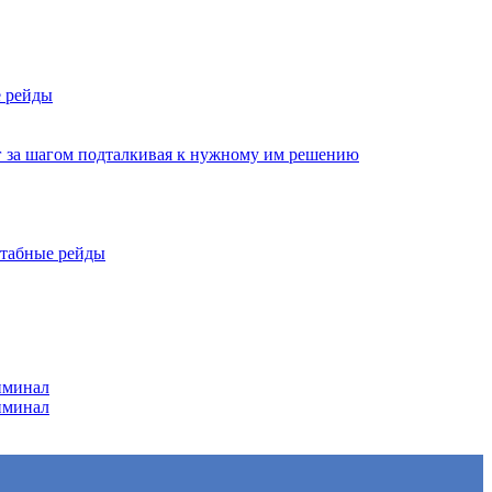
е рейды
г за шагом подталкивая к нужному им решению
штабные рейды