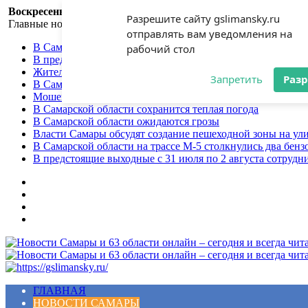
Воскресенье, 9 августа 2026
Разрешите сайту gslimansky.ru
Главные новости
отправлять вам уведомления на
В Самарской области ожидаются дожди и грозы
рабочий стол
В предстоящие выходные с 7 по 9 августа сотрудники Г
Жительница Самарского региона стала жертвой мошенни
Запретить
Раз
В Самарской области объявлен желтый уровень опасност
Мошенники продолжают использовать приёмы социальной
В Самарской области сохранится теплая погода
В Самарской области ожидаются грозы
Власти Самары обсудят создание пешеходной зоны на ул
В Самарской области на трассе М-5 столкнулись два бенз
В предстоящие выходные с 31 июля по 2 августа сотруд
Меню
ГЛАВНАЯ
НОВОСТИ САМАРЫ