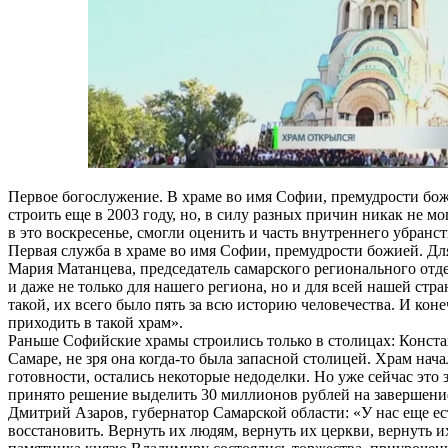
Первое богослужение. В храме во имя Софии, премудрости бож
строить еще в 2003 году, но, в силу разных причин никак не м
в это воскресенье, смогли оценить и часть внутреннего убранст
Первая служба в храме во имя Софии, премудрости божией. Дл
Мария Матанцева, председатель самарского регионального отд
и даже не только для нашего региона, но и для всей нашей ст
такой, их всего было пять за всю историю человечества. И кон
приходить в такой храм».
Раньше Софийские храмы строились только в столицах: Констан
Самаре, не зря она когда-то была запасной столицей. Храм нач
готовности, остались некоторые недоделки. Но уже сейчас эт
принято решение выделить 30 миллионов рублей на завершение
Дмитрий Азаров, губернатор Самарской области: «У нас еще ес
восстановить. Вернуть их людям, вернуть их церкви, вернуть их