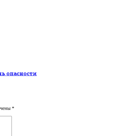
нь опасности
ечены
*