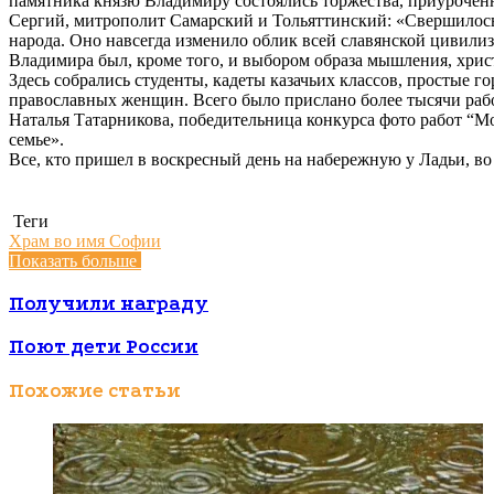
памятника князю Владимиру состоялись торжества, приурочен
Сергий, митрополит Самарский и Тольяттинский: «Свершилось
народа. Оно навсегда изменило облик всей славянской цивили
Владимира был, кроме того, и выбором образа мышления, хрис
Здесь собрались студенты, кадеты казачьих классов, простые 
православных женщин. Всего было прислано более тысячи работ
Наталья Татарникова, победительница конкурса фото работ “Моя
семье».
Все, кто пришел в воскресный день на набережную у Ладьи, в
Теги
Храм во имя Софии
Показать больше
Получили награду
Поют дети России
Похожие статьи