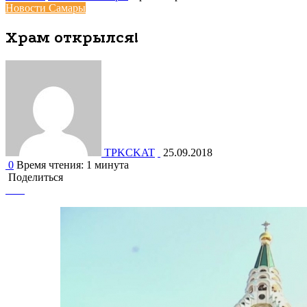
Новости Самары
Храм открылся!
TPKCKAT
25.09.2018
0
Время чтения: 1 минута
Поделиться
Facebook
Вконтакте
Одноклассники
WhatsApp
Telegram
Viber
Поделиться
Печатать
через
электронную
почту