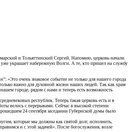
амарский и Тольяттинский Сергий. Напомню, церковь начали
но уже украшает набережную Волги. А те, кто пришел на службу
: «Это очень знаковое событие не только для нашего города
столько важно для духовной жизни наших людей. Так как храм
 нашем городе, рядом с нами и теперь есть возможность
редневековых республик. Теперь такая церковь есть и в
аботы велись с перерывами. Сейчас в высокой степени
прошедшем 24 сентября заседании Губернской думы было
ругим, которые мы должны как святой долг, исполнить,
справимся и с этой задачей». После богослужения, возле