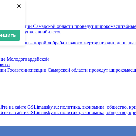
×
осавтоинспекции Самарской области проведут широкомасштабны
ков при покупке авиабилетов
решить
и
 инженерии – порой «обрабатывают» жертву не один день, ша
ице Молодогвардейской
овоза
ники Госавтоинспекции Самарской области проведут широкомас