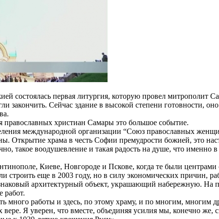
ией состоялась первая литургия, которую провел митрополит С
огли закончить. Сейчас здание в высокой степени готовности, о
ва.
я православных христиан Самары это большое событие.
еления международной организации “Союз православных женщин”
раны. Открытие храма в честь Софии премудрости божией, это на
ечно, такое воодушевление и такая радость на душе, что именно в
тинополе, Киеве, Новгороде и Пскове, когда те были центрами с
али строить еще в 2003 году, но в силу экономических причин, р
о знаковый архитектурный объект, украшающий набережную. На 
 работ.
ть много работы и здесь, по этому храму, и по многим, многим д
 вере. Я уверен, что вместе, объединяя усилия мы, конечно же, 