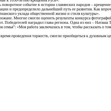
ные к 1030-летию крещения Руси».
 поворотное событие в истории славянских народов – крещение
зации и предопределило дальнейший путь ее развития. Как впро
тианского уклада общественной жизни и стиля культуры».
горожане. Многие смогли оценить результаты конкурса фотографи
. Победителей наградил глава региона. Одна из них – Наташа Та
 семья”: «Моя работа заключалась в том, чтобы рассказать о то
о время проведения торжеств, смогли приобщиться к духовным ц