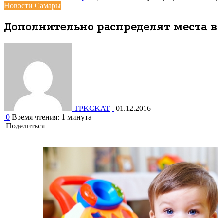
Новости Самары
Дополнительно распределят места в
TPKCKAT
01.12.2016
0
Время чтения: 1 минута
Поделиться
Facebook
Вконтакте
Одноклассники
WhatsApp
Telegram
Viber
Поделиться
Печатать
через
электронную
почту