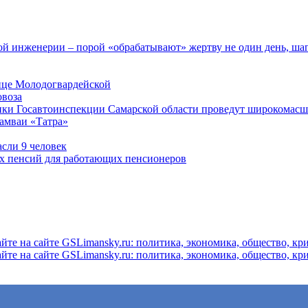
 инженерии – порой «обрабатывают» жертву не один день, ша
ице Молодогвардейской
овоза
ники Госавтоинспекции Самарской области проведут широкомас
рамваи «Татра»
асли 9 человек
ых пенсий для работающих пенсионеров