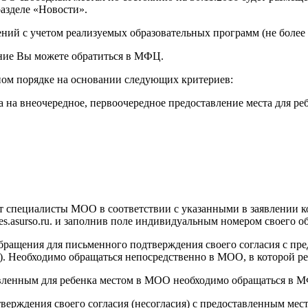
азделе «Новости».
ий с учетом реализуемых образовательных программ (не более
ние Вы можете обратиться в МФЦ.
ном порядке на основании следующих критериев:
ва на внеочередное, первоочередное предоставление места для 
т специалисты МОО в соответствии с указанными в заявлении к
es.asurso.ru. и заполнив поле индивидуальным номером своего о
ращения для письменного подтверждения своего согласия с пре
). Необходимо обращаться непосредственно в МОО, в которой ре
авленным для ребенка местом в МОО необходимо обращаться в 
тверждения своего согласия (несогласия) с предоставленным ме