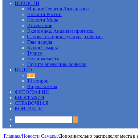
НОВОСТИ
Мнение Георгия Лиманского
Новости России
Новости Мира
Интересное
Экономика. Анализ и прогнозы
Самара: история, культура, события
Глас народа
Кухня Самары
Туризм
Недвижимость
Грузите апельсины бочками
ВИДЕО
Все
13 вопрос
Видеосюжеты
ФОТОГРАФИИ
БИОГРАФИЯ
СПРАВОЧНАЯ
КОНТАКТЫ
Sidebar
Главная
/
Новости Самары
/
Дополнительно распределят места в 