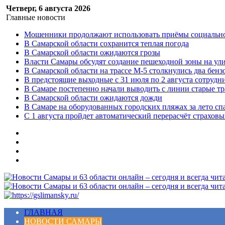
Четверг, 6 августа 2026
Главные новости
Мошенники продолжают использовать приёмы социальной
В Самарской области сохранится теплая погода
В Самарской области ожидаются грозы
Власти Самары обсудят создание пешеходной зоны на ул
В Самарской области на трассе М-5 столкнулись два бенз
В предстоящие выходные с 31 июля по 2 августа сотруд
В Самаре постепенно начали выводить с линии старые т
В Самарской области ожидаются дожди
В Самаре на оборудованных городских пляжах за лето сп
С 1 августа пройдет автоматический перерасчёт страхов
Меню
ГЛАВНАЯ
НОВОСТИ САМАРЫ