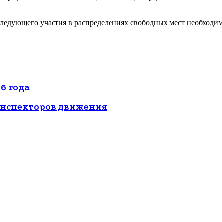
оследующего участия в распределениях свободных мест необход
6 года
инспекторов движения