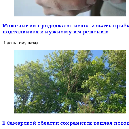
Мошенники продолжают использовать приёмы
подталкивая к нужному им решению
1 день тому назад
В Самарской области сохранится теплая пого