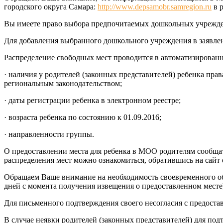
городского округа Самара:
http://www.depsamobr.samregion.ru
в р
Вы имеете право выбора предпочитаемых дошкольных учрежден
Для добавления выбранного дошкольного учреждения в заявле
Распределение свободных мест проводится в автоматизирован
· наличия у родителей (законных представителей) ребенка пра
региональным законодательством;
· даты регистрации ребенка в электронном реестре;
· возраста ребенка по состоянию к 01.09.2016;
· направленности группы.
О предоставлении места для ребенка в МОО родителям сообща
распределения мест можно ознакомиться, обратившись на сайт 
Обращаем Ваше внимание на необходимость своевременного об
дней с момента получения извещения о предоставленном месте
Для письменного подтверждения своего несогласия с предост
В случае неявки родителей (законных представителей) для под