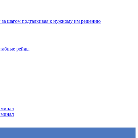
г за шагом подталкивая к нужному им решению
штабные рейды