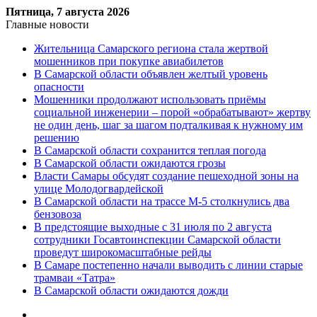
Пятница, 7 августа 2026
Главные новости
Жительница Самарского региона стала жертвой
мошенников при покупке авиабилетов
В Самарской области объявлен желтый уровень
опасности
Мошенники продолжают использовать приёмы
социальной инженерии – порой «обрабатывают» жертву
не один день, шаг за шагом подталкивая к нужному им
решению
В Самарской области сохранится теплая погода
В Самарской области ожидаются грозы
Власти Самары обсудят создание пешеходной зоны на
улице Молодогвардейской
В Самарской области на трассе М-5 столкнулись два
бензовоза
В предстоящие выходные с 31 июля по 2 августа
сотрудники Госавтоинспекции Самарской области
проведут широкомасштабные рейды
В Самаре постепенно начали выводить с линии старые
трамваи «Татра»
В Самарской области ожидаются дожди