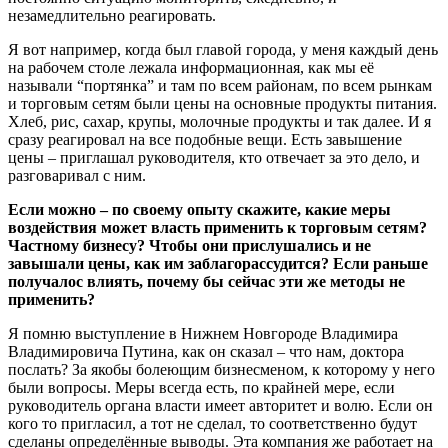
незамедлительно реагировать.
Я вот например, когда был главой города, у меня каждый день
на рабочем столе лежала информационная, как мы её
называли “портянка” и там по всем районам, по всем рынкам
и торговым сетям были цены на основные продукты питания.
Хлеб, рис, сахар, крупы, молочные продукты и так далее. И я
сразу реагировал на все подобные вещи. Есть завышение
цены – приглашал руководителя, кто отвечает за это дело, и
разговаривал с ним.
Если можно – по своему опыту скажите, какие меры
воздействия может власть применить к торговым сетям?
Частному бизнесу? Чтобы они прислушались и не
завышали цены, как им заблагорассудится? Если раньше
получалос влиять, почему бы сейчас эти же методы не
применить?
Я помню выступление в Нижнем Новгороде Владимира
Владимировича Путина, как он сказал – что нам, доктора
послать? За якобы болеющим бизнесменом, к которому у него
были вопросы. Меры всегда есть, по крайней мере, если
руководитель органа власти имеет авторитет и волю. Если он
кого то пригласил, а тот не сделал, то соответственно будут
сделаны определённые выводы. Эта компания же работает на