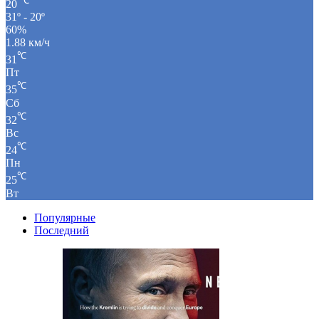
℃
20
31º - 20º
60%
1.88 км/ч
℃
31
Пт
℃
35
Сб
℃
32
Вс
℃
24
Пн
℃
25
Вт
Популярные
Последний