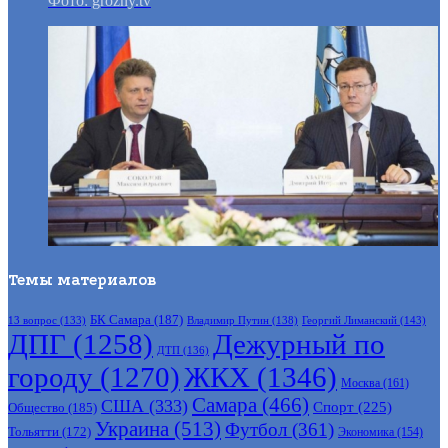
Фото: grozny.tv
Темы материалов
БК Самара
(187)
Владимир Путин
(138)
Георгий Лиманский
(143)
13 вопрос
(133)
ДПГ
(1258)
Дежурный по
ДТП
(136)
городу
(1270)
ЖКХ
(1346)
Москва
(161)
Самара
(466)
США
(333)
Спорт
(225)
Общество
(185)
Украина
(513)
Футбол
(361)
Тольятти
(172)
Экономика
(154)