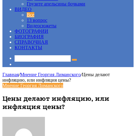
Грузите апельсины бочками
ВИДЕО
Все
13 вопрос
Видеосюжеты
ФОТОГРАФИИ
БИОГРАФИЯ
СПРАВОЧНАЯ
КОНТАКТЫ
Sidebar
Главная
/
Мнение Георгия Лиманского
/
Цены делают
инфляцию, или инфляция цены?
Мнение Георгия Лиманского
Цены делают инфляцию, или
инфляция цены?