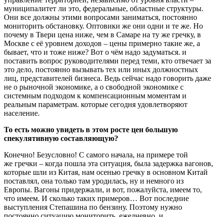
муниципалитет ли это, федеральные, областные структуры.
Они все должны этими вопросами заниматься, постоянно
мониторить обстановку. Оптовики же они одни и те же. Но
почему в Твери цена ниже, чем в Самаре на ту же гречку, в
Москве с её уровнем доходов – цены примерно такие же, а
бывает, что и тоже ниже? Вот о чём надо задуматься. и
поставить вопрос руководителями перед теми, кто отвечает за
это дело, постоянно вызывать тех или иных должностных
лиц, представителей бизнеса. Ведь сейчас надо говорить даже
не о рыночной экономике, а о свободной экономике с
системным подходом к компенсационным моментам и
реальным параметрам. которые сегодня удовлетворяют
население.
То есть можно увидеть в этом росте цен большую
спекулятивную составляющую?
Конечно! Безусловно! С самого начала, на примере той
же гречки – когда пошла эта ситуация, была задержка вагонов,
которые шли из Китая, нам осенью гречку в основном Китай
поставлял, она только там уродилась, ну и немного из
Европы. Вагоны придержали, и вот, пожалуйста, имеем то,
что имеем. И сколько таких примеров… Вот последние
выступления Степашина по бензину. Поэтому нужно
постоянно ситуацию мониторить, ежедневно, и