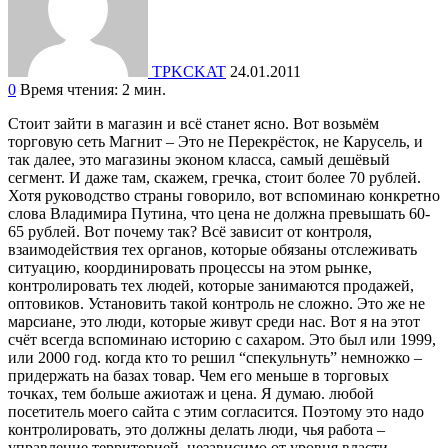
TPKCKAT
24.01.2011
0
Время чтения: 2 мин.
Стоит зайти в магазин и всё станет ясно. Вот возьмём
торговую сеть Магнит – Это не Перекрёсток, не Карусель, и
так далее, это магазины эконом класса, самый дешёвый
сегмент. И даже там, скажем, гречка, стоит более 70 рублей.
Хотя руководство страны говорило, вот вспоминаю конкретно
слова Владимира Путина, что цена не должна превышать 60-
65 рублей. Вот почему так? Всё зависит от контроля,
взаимодействия тех органов, которые обязаны отслеживать
ситуацию, координировать процессы на этом рынке,
контролировать тех людей, которые занимаются продажей,
оптовиков. Установить такой контроль не сложно. Это же не
марсиане, это люди, которые живут среди нас. Вот я на этот
счёт всегда вспоминаю историю с сахаром. Это был или 1999,
или 2000 год. когда кто то решил “спекульнуть” немножко –
придержать на базах товар. Чем его меньше в торговых
точках, тем больше ажиотаж и цена. Я думаю. любой
посетитель моего сайта с этим согласится. Поэтому это надо
контролировать, это должны делать люди, чья работа –
управление территорией, независимо от уровня власти –