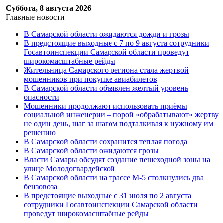
Суббота, 8 августа 2026
Главные новости
В Самарской области ожидаются дожди и грозы
В предстоящие выходные с 7 по 9 августа сотрудники
Госавтоинспекции Самарской области проведут
широкомасштабные рейды
Жительница Самарского региона стала жертвой
мошенников при покупке авиабилетов
В Самарской области объявлен желтый уровень
опасности
Мошенники продолжают использовать приёмы
социальной инженерии – порой «обрабатывают» жертву
не один день, шаг за шагом подталкивая к нужному им
решению
В Самарской области сохранится теплая погода
В Самарской области ожидаются грозы
Власти Самары обсудят создание пешеходной зоны на
улице Молодогвардейской
В Самарской области на трассе М-5 столкнулись два
бензовоза
В предстоящие выходные с 31 июля по 2 августа
сотрудники Госавтоинспекции Самарской области
проведут широкомасштабные рейды