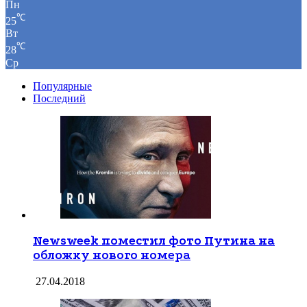
Пн
℃
25
Вт
℃
28
Ср
Популярные
Последний
Newsweek поместил фото Путина на
обложку нового номера
27.04.2018