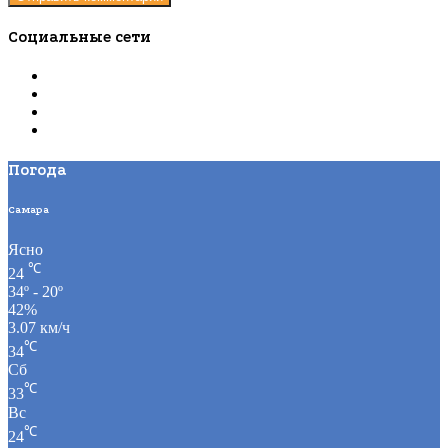
Социальные сети
Погода
Самара
Ясно
℃
24
34º - 20º
42%
3.07 км/ч
℃
34
Сб
℃
33
Вс
℃
24