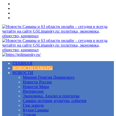
Меню
ГЛАВНАЯ
НОВОСТИ САМАРЫ
НОВОСТИ
Мнение Георгия Лиманского
Новости России
Новости Мира
Интересное
Экономика. Анализ и прогнозы
Самара: история, культура, события
Глас народа
Кухня Самары
Туризм