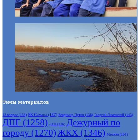
Темы материалов
БК Самара
(187)
Владимир Путин
(138)
Георгий Лиманский
(143)
13 вопрос
(133)
ДПГ
(1258)
Дежурный по
ДТП
(136)
городу
(1270)
ЖКХ
(1346)
Москва
(161)