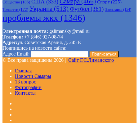
Самара
(466)
США
(333)
Спорт
(225)
Общество
(185)
Украина
(513)
Футбол
(361)
Тольятти
(172)
Экономика
(154)
проблемы жкх
(1346)
Электронная почта:
gslimansky@mail.ru
Телефон:
+7 (846) 927-98-74
Адрес:
ул. Советская Армия, д. 245 Е
Подпишись на новости сайта:
Адрес Email:
© Все права защищены 2026 |
Сайт Г.С.Лиманского
Главная
Новости Самары
13 вопрос
Фотографии
Контакты
Facebook
Google+
Одноклассники
WhatsApp
Telegram
Viber
Кнопка