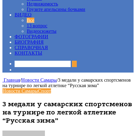
Недвижимость
Грузите апельсины бочками
ВИДЕО
Все
13 вопрос
Видеосюжеты
ФОТОГРАФИИ
БИОГРАФИЯ
СПРАВОЧНАЯ
КОНТАКТЫ
Sidebar
Главная
/
Новости Самары
/
3 медали у самарских спортсменов
на турнире по легкой атлетике “Русская зима”
Новости Самары
Спорт
3 медали у самарских спортсменов
на турнире по легкой атлетике
“Русская зима”