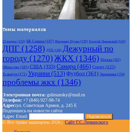
Темы материалов
БК Самара
(187)
Владимир Путин
(138)
Георгий Лиманский
(143)
13 вопрос
(133)
ДПГ
(1258)
Дежурный по
ДТП
(136)
городу
(1270)
ЖКХ
(1346)
Москва
(161)
Самара
(466)
США
(333)
Спорт
(225)
Общество
(185)
Украина
(513)
Футбол
(361)
Тольятти
(172)
Экономика
(154)
проблемы жкх
(1346)
Электронная почта:
gslimansky@mail.ru
Телефон:
+7 (846) 927-98-74
Адрес:
ул. Советская Армия, д. 245 Е
Подпишись на новости сайта:
Адрес Email:
© Все права защищены 2026 |
Сайт Г.С.Лиманского