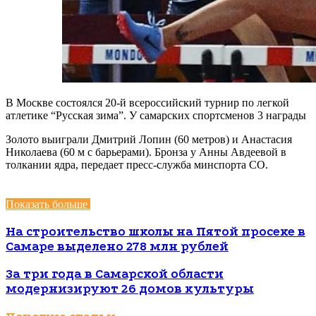
В Москве состоялся 20-й всероссийский турнир по легкой
атлетике “Русская зима”. У самарских спортсменов 3 награды
Золото выиграли Дмитрий Лопин (60 метров) и Анастасия
Николаева (60 м с барьерами). Бронза у Анны Авдеевой в
толкании ядра, передает пресс-служба минспорта СО.
Показать больше
На строи­тельство школы на Пятой просеке в
Самаре выделено 278 млн рублей
За три года в Самарской области
модернизируют 26 домов культуры