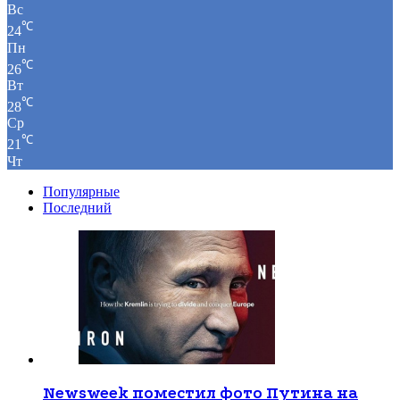
Вс
℃
24
Пн
℃
26
Вт
℃
28
Ср
℃
21
Чт
Популярные
Последний
Newsweek поместил фото Путина на