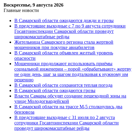
Воскресенье, 9 августа 2026
Главные новости
В Самарской области ожидаются дожди и грозы
В предстоящие выходные с 7 по 9 августа сотрудники
Госавтоинспекции Самарской области проведут
широкомасштабные рейды
Жительница Самарского региона стала жертвой
мошенников при покупке авиабилетов
В Самарской области объявлен желтый уровень
опасности
Мошенники продолжают использовать приёмы
социальной инженерии – порой «обрабатывают» жертву
не один день, шаг за шагом подталкивая к нужному им
решению
В Самарской области сохранится теплая погода
В Самарской области ожидаются грозы
Власти Самары обсудят создание пешеходной зоны на
улице Молодогвардейской
В Самарской области на трассе М-5 столкнулись два
бензовоза
В предстоящие выходные с 31 июля по 2 августа
сотрудники Госавтоинспекции Самарской области
проведут широкомасштабные рейды