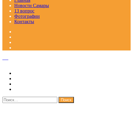
Главная
Новости Самары
13 вопрос
Фотографии
Контакты
Facebook
Google+
Одноклассники
WhatsApp
Telegram
Viber
Кнопка
«Наверх»
Закрыть
Найти: