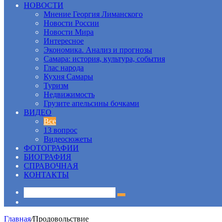
НОВОСТИ
Мнение Георгия Лиманского
Новости России
Новости Мира
Интересное
Экономика. Анализ и прогнозы
Самара: история, культура, события
Глас народа
Кухня Самары
Туризм
Недвижимость
Грузите апельсины бочками
ВИДЕО
Все
13 вопрос
Видеосюжеты
ФОТОГРАФИИ
БИОГРАФИЯ
СПРАВОЧНАЯ
КОНТАКТЫ
Sidebar
Главная
/
Продовольствие