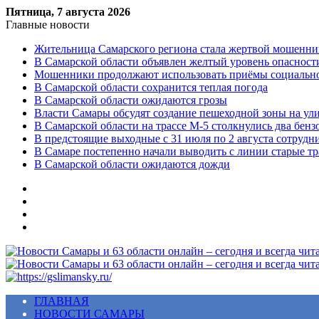
Пятница, 7 августа 2026
Главные новости
Жительница Самарского региона стала жертвой мошенни
В Самарской области объявлен желтый уровень опасност
Мошенники продолжают использовать приёмы социальной
В Самарской области сохранится теплая погода
В Самарской области ожидаются грозы
Власти Самары обсудят создание пешеходной зоны на ул
В Самарской области на трассе М-5 столкнулись два бенз
В предстоящие выходные с 31 июля по 2 августа сотруд
В Самаре постепенно начали выводить с линии старые т
В Самарской области ожидаются дожди
Меню
ГЛАВНАЯ
НОВОСТИ САМАРЫ