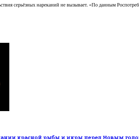
льствия серьёзных нареканий не вызывает. «По данным Роспотр
жании красной рыбы и икры перед Новым год