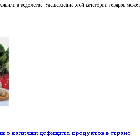
заявили в ведомстве. Удешевление этой категории товаров може
ия о наличии дефицита продуктов в стране