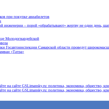
ков при покупке авиабилетов
и
 инженерии – порой «обрабатывают» жертву не один день, ша
ице Молодогвардейской
овоза
ники Госавтоинспекции Самарской области проведут широкомас
рамваи «Татра»