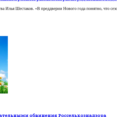
тва Илья Шестаков. «В преддверии Нового года понятно, что се
вательными обвинения Россельхознадзора