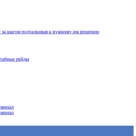
г за шагом подталкивая к нужному им решению
штабные рейды