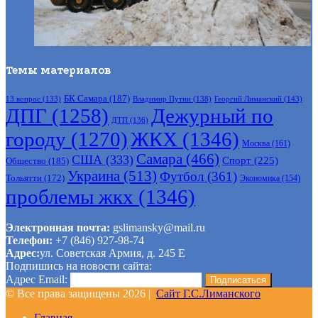
Темы материалов
БК Самара
(187)
Владимир Путин
(138)
Георгий Лиманский
(143)
13 вопрос
(133)
ДПГ
(1258)
Дежурный по
ДТП
(136)
городу
(1270)
ЖКХ
(1346)
Москва
(161)
Самара
(466)
США
(333)
Спорт
(225)
Общество
(185)
Украина
(513)
Футбол
(361)
Тольятти
(172)
Экономика
(154)
проблемы жкх
(1346)
Электронная почта:
gslimansky@mail.ru
Телефон:
+7 (846) 927-98-74
Адрес:
ул. Советская Армия, д. 245 Е
Подпишись на новости сайта:
Адрес Email:
© Все права защищены 2026 |
Сайт Г.С.Лиманского
Главная