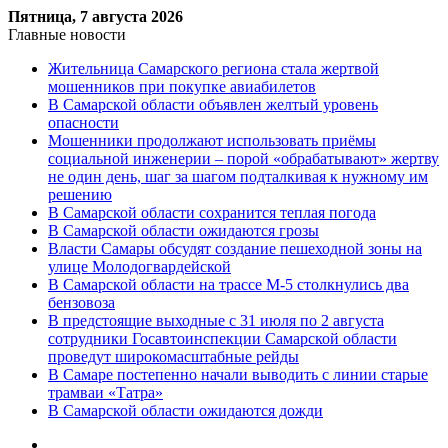
Пятница, 7 августа 2026
Главные новости
Жительница Самарского региона стала жертвой
мошенников при покупке авиабилетов
В Самарской области объявлен желтый уровень
опасности
Мошенники продолжают использовать приёмы
социальной инженерии – порой «обрабатывают» жертву
не один день, шаг за шагом подталкивая к нужному им
решению
В Самарской области сохранится теплая погода
В Самарской области ожидаются грозы
Власти Самары обсудят создание пешеходной зоны на
улице Молодогвардейской
В Самарской области на трассе М-5 столкнулись два
бензовоза
В предстоящие выходные с 31 июля по 2 августа
сотрудники Госавтоинспекции Самарской области
проведут широкомасштабные рейды
В Самаре постепенно начали выводить с линии старые
трамваи «Татра»
В Самарской области ожидаются дожди