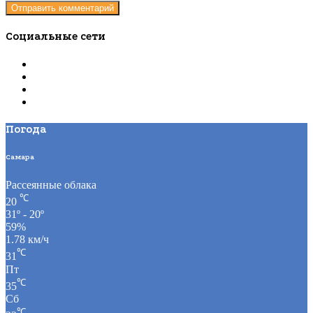
Социальные сети
Погода
Самара
Рассеянные облака
℃
20
31º - 20º
59%
1.78 км/ч
℃
31
Пт
℃
35
Сб
℃