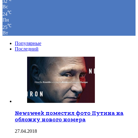
32
Вс
℃
24
Пн
℃
25
Вт
Популярные
Последний
Newsweek поместил фото Путина на
обложку нового номера
27.04.2018