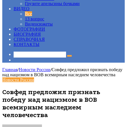
Грузите апельсины бочками
ВИДЕО
Все
13 вопрос
Видеосюжеты
ФОТОГРАФИИ
БИОГРАФИЯ
СПРАВОЧНАЯ
КОНТАКТЫ
Sidebar
Главная
/
Новости России
/
Совфед предложил признать победу
над нацизмом в ВОВ всемирным наследием человечества
Новости России
Совфед предложил признать
победу над нацизмом в ВОВ
всемирным наследием
человечества