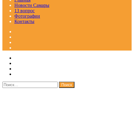
Новости Самары
13 вопрос
Фотографии
Контакты
Facebook
Google+
Одноклассники
WhatsApp
Telegram
Viber
Кнопка
Закрыть
«Наверх»
Найти: