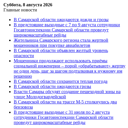
Суббота, 8 августа 2026
Главные новости
В Самарской области ожидаются дожди и грозы
В предстоящие выходные с 7 по 9 августа сотрудники
Госавтоинспекции Самарской области проведут
широкомасштабные рейды
Жительница Самарского региона стала жертвой
мошенников при покупке авиабилетов
В Самарской области объявлен желтый уровень
опасности
Мошенники продолжают использовать приёмы
социальной инженерии – порой «обрабатывают» жертву
не один день, шаг за шагом подталкивая к нужному им
решению
В Самарской области сохранится теплая погода
В Самарской области ожидаются грозы
Власти Самары обсудят создание пешеходной зоны на
улице Молодогвардейской
В Самарской области на трассе М-5 столкнулись два
бензовоза
В предстоящие выходные с 31 июля по 2 августа
сотрудники Госавтоинспекции Самарской области
проведут широкомасштабные рейды