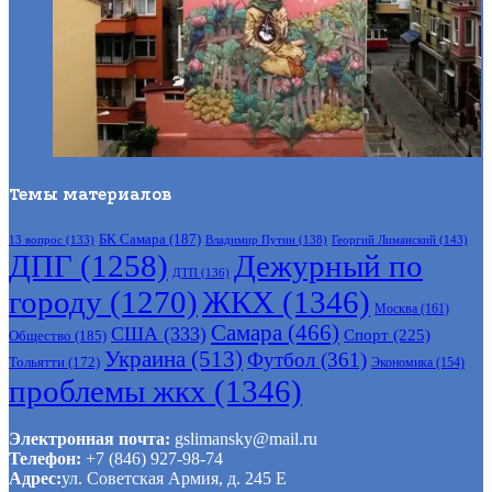
Темы материалов
БК Самара
(187)
Владимир Путин
(138)
Георгий Лиманский
(143)
13 вопрос
(133)
ДПГ
(1258)
Дежурный по
ДТП
(136)
городу
(1270)
ЖКХ
(1346)
Москва
(161)
Самара
(466)
США
(333)
Спорт
(225)
Общество
(185)
Украина
(513)
Футбол
(361)
Тольятти
(172)
Экономика
(154)
проблемы жкх
(1346)
Электронная почта:
gslimansky@mail.ru
Телефон:
+7 (846) 927-98-74
Адрес:
ул. Советская Армия, д. 245 Е