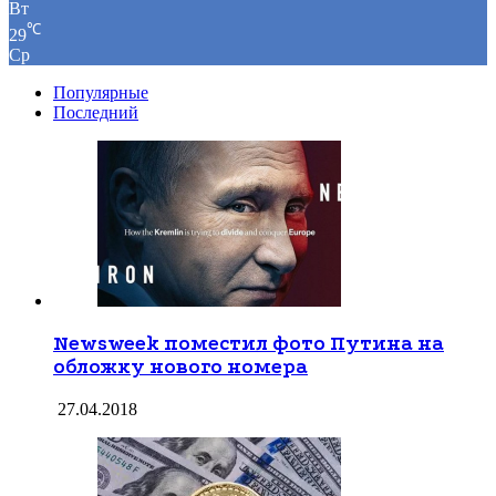
Вт
℃
29
Ср
Популярные
Последний
Newsweek поместил фото Путина на
обложку нового номера
27.04.2018