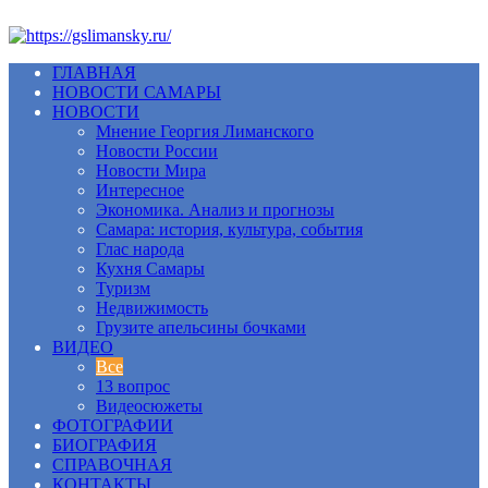
ГЛАВНАЯ
НОВОСТИ САМАРЫ
НОВОСТИ
Мнение Георгия Лиманского
Новости России
Новости Мира
Интересное
Экономика. Анализ и прогнозы
Самара: история, культура, события
Глас народа
Кухня Самары
Туризм
Недвижимость
Грузите апельсины бочками
ВИДЕО
Все
13 вопрос
Видеосюжеты
ФОТОГРАФИИ
БИОГРАФИЯ
СПРАВОЧНАЯ
КОНТАКТЫ