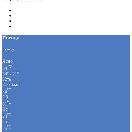
Погода
Самара
Ясно
℃
34
34º - 21º
32%
2.77 км/ч
℃
34
Сб
℃
31
Вс
℃
24
Пн
℃
25