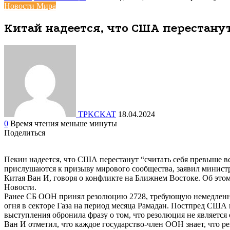
Новости Мира
Китай надеется, что США перестанут
TPKCKAT
18.04.2024
0
Время чтения меньше минуты
Поделиться
Facebook
Вконтакте
Одноклассники
WhatsApp
Telegram
Viber
Поделиться
Печатать
через
Пекин надеется, что США перестанут “считать себя превыше в
электронную
прислушаются к призыву мирового сообщества, заявил минист
почту
Китая Ван И, говоря о конфликте на Ближнем Востоке. Об эт
Новости.
Ранее СБ ООН принял резолюцию 2728, требующую немедлен
огня в секторе Газа на период месяца Рамадан. Постпред США 
выступления обронила фразу о том, что резолюция не являетс
Ван И отметил, что каждое государство-член ООН знает, что р