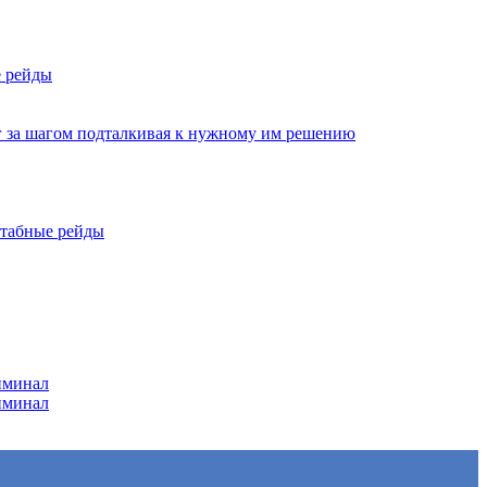
е рейды
г за шагом подталкивая к нужному им решению
штабные рейды