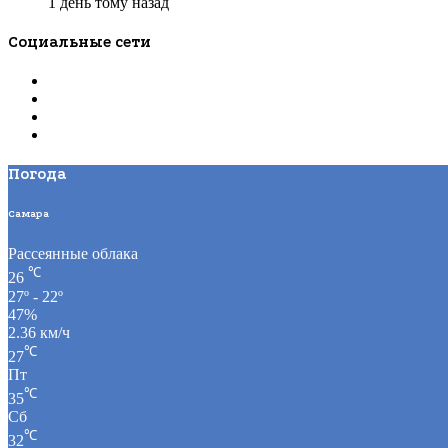
1 день тому назад
Социальные сети
Погода
Самара
Рассеянные облака
℃
26
27º - 22º
47%
2.36 км/ч
℃
27
Пт
℃
35
Сб
℃
32