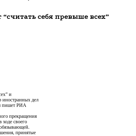
 “считать себя превыше всех”
сех” и
р иностранных дел
ом пишет РИА
ного прекращения
в ходе своего
я обязывающей.
ешения, принятые