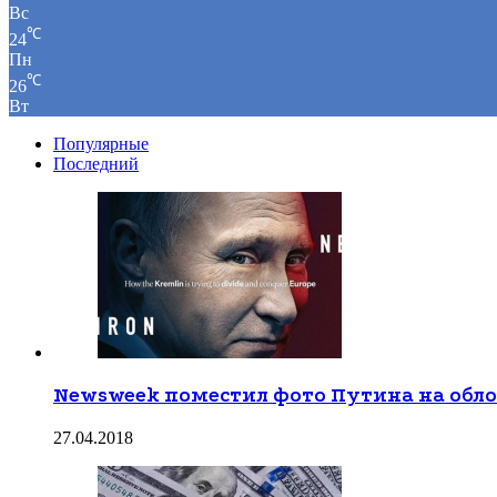
Вс
℃
24
Пн
℃
26
Вт
Популярные
Последний
Newsweek поместил фото Путина на обл
27.04.2018