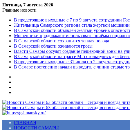
Пятница, 7 августа 2026
Главные новости
В предстоящие выходные с 7 по 9 августа сотрудники Г
Жительница Самарского региона стала жертвой мошенни
В Самарской области объявлен желтый уровень опасност
Мошенники продолжают использовать приёмы социальной
В Самарской области сохранится теплая погода
В Самарской области ожидаются грозы
Власти Самары обсудят создание пешеходной зоны на ул
В Самарской области на трассе М-5 столкнулись два бенз
В предстоящие выходные с 31 июля по 2 августа сотруд
В Самаре постепенно начали выводить с линии старые т
Меню
ГЛАВНАЯ
НОВОСТИ САМАРЫ