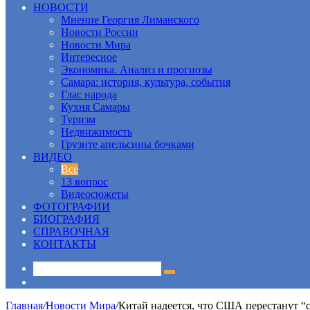
НОВОСТИ
Мнение Георгия Лиманского
Новости России
Новости Мира
Интересное
Экономика. Анализ и прогнозы
Самара: история, культура, события
Глас народа
Кухня Самары
Туризм
Недвижимость
Грузите апельсины бочками
ВИДЕО
Все
13 вопрос
Видеосюжеты
ФОТОГРАФИИ
БИОГРАФИЯ
СПРАВОЧНАЯ
КОНТАКТЫ
Sidebar
Главная
/
Новости Мира
/
Китай надеется, что США перестанут “с