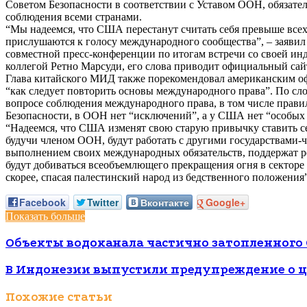
Советом Безопасности в соответствии с Уставом ООН, обязате
соблюдения всеми странами.
“Мы надеемся, что США перестанут считать себя превыше все
прислушаются к голосу международного сообщества”, – заявил
совместной пресс-конференции по итогам встречи со своей ин
коллегой Ретно Марсуди, его слова приводит официальный с
Глава китайского МИД также порекомендовал американским 
“как следует повторить основы международного права”. По сло
вопросе соблюдения международного права, в том числе прави
Безопасности, в ООН нет “исключений”, а у США нет “особых
“Надеемся, что США изменят свою старую привычку ставить с
будучи членом ООН, будут работать с другими государствами-
выполнением своих международных обязательств, поддержат 
будут добиваться всеобъемлющего прекращения огня в секторе
скорее, спасая палестинский народ из бедственного положения”
Facebook
Twitter
Вконтакте
Google+
Показать больше
Объекты водоканала частично затопленного 
В Индонезии выпустили предупреждение о ц
Похожие статьи