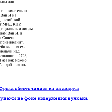
льны для
х и внимательно
 Ван И на
донезийской
айт МИД КНР.
официальным лицам
вам Ван И, в
л Совета
 привилегий”.
ебя выше всех,
членами над
резолюцию 2728,
 Газа как можно
, – добавил он.
Орска обесточились из-за аварии
унами на фоне извержения вулкана