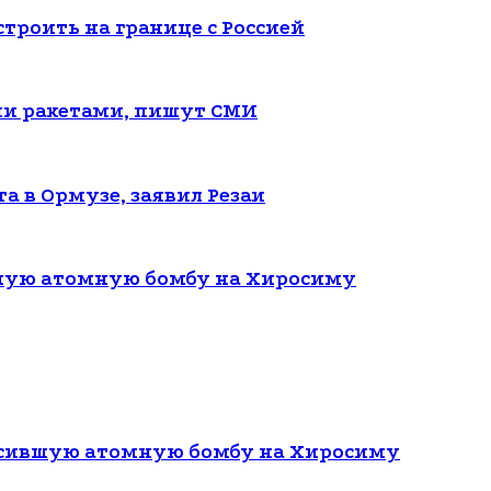
троить на границе с Россией
ми ракетами, пишут СМИ
а в Ормузе, заявил Резаи
вшую атомную бомбу на Хиросиму
росившую атомную бомбу на Хиросиму