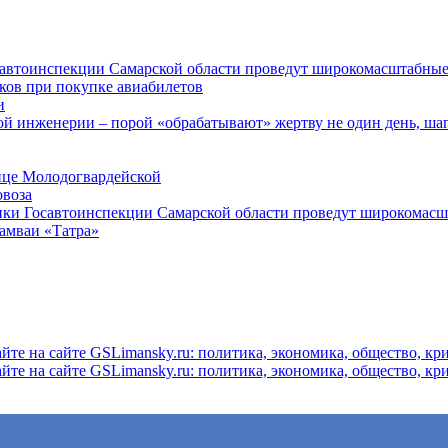
осавтоинспекции Самарской области проведут широкомасштабны
ков при покупке авиабилетов
и
 инженерии – порой «обрабатывают» жертву не один день, ша
ице Молодогвардейской
овоза
ники Госавтоинспекции Самарской области проведут широкомас
рамваи «Татра»